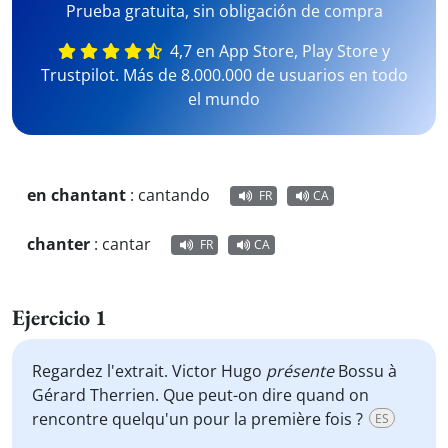
Prueba gratuita, sin obligación de compra
4,7 en App Store, Play Store y
Trustpilot. Más de 8.000.000 de usuarios en todo
el mundo
en chantant
:
cantando
FR
CA
chanter
:
cantar
FR
CA
Ejercicio 1
Regardez l'extrait. Victor Hugo
présente
Bossu à
Gérard Therrien. Que peut-on dire quand on
rencontre quelqu'un pour la première fois ?
ES