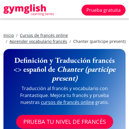
Prueba gratuita
Inicio
Cursos de francés online
Aprender vocabulario francés
Chanter (participe present)
Definición y Traducción francés
<> español de
Chanter (participe
present)
Traducción al francés y vocabulario con
Frantastique. Mejora tu francés y prueba
nuestras
cursos de francés online
gratis.
PRUEBA TU NIVEL DE FRANCÉS