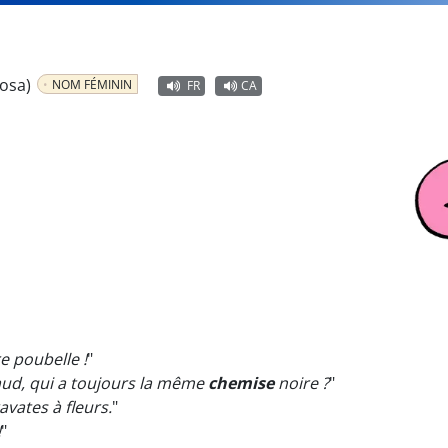
rosa)
NOM FÉMININ
FR
CA
e poubelle !
"
aud, qui a toujours la même
chemise
noire ?
"
avates à fleurs.
"
!
"