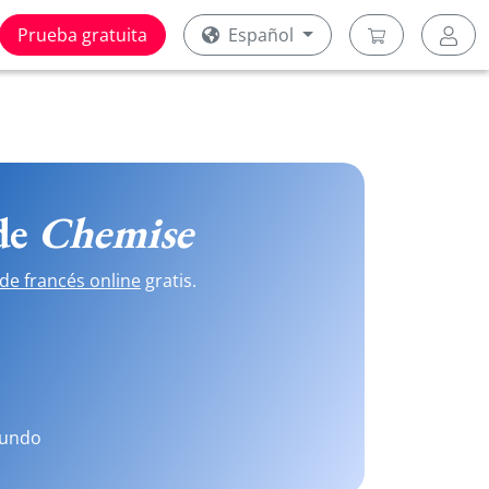
Prueba gratuita
Español
 de
Chemise
de francés online
gratis.
mundo