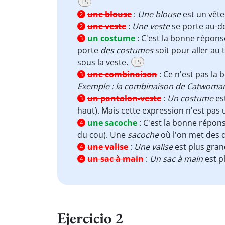
ES
une blouse
:
Une blouse
est un vête
2
une veste
:
Une veste
se porte au-d
2
un costume
:
C'est la bonne répons
3
porte
des costumes
soit pour aller au 
sous la veste.
ES
une combinaison
:
Ce n'est pas la
3
Exemple : la combinaison de Catwoman 
un pantalon-veste
:
Un costume
est
3
haut). Mais cette expression n'est pas u
une sacoche
:
C'est la bonne répon
4
du cou). Une
sacoche
où l'on met des d
une valise
:
Une valise
est plus gra
4
un sac à main
:
Un sac à main
est p
4
Ejercicio 2