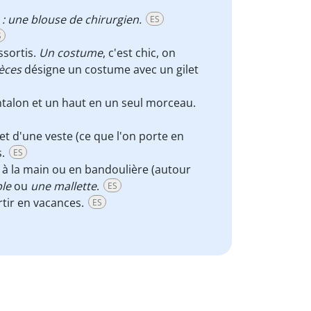
: une blouse de chirurgien.
ES
S
ssortis.
Un costume
, c'est chic, on
èces
désigne un costume avec un gilet
antalon et un haut en un seul morceau.
t d'une veste (ce que l'on porte en
s.
ES
e à la main ou en bandoulière (autour
ble
ou
une mallette
.
ES
tir en vacances.
ES