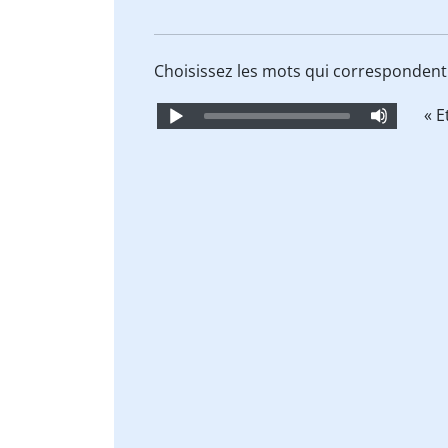
Choisissez les mots qui corresponden
Audio
« E
Player