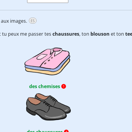
t aux images.
ES
t tu peux me passer tes
chaussures
, ton
blouson
et ton
tee
des chemises
1
des chaussures
3