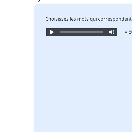
Choisissez les mots qui corresponden
Audio
« E
Player