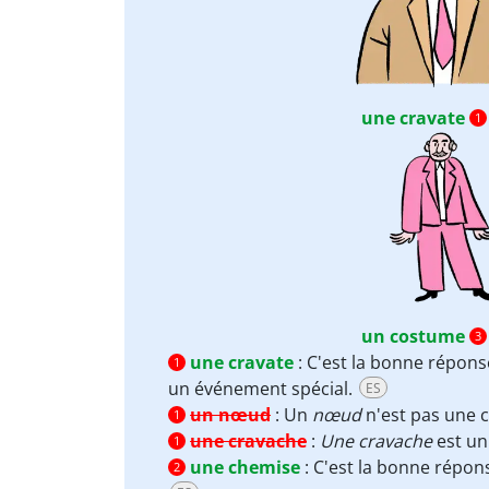
une cravate
1
un costume
3
une cravate
:
C'est la bonne répons
1
un événement spécial.
ES
un nœud
:
Un
nœud
n'est pas une 
1
une cravache
:
Une cravache
est u
1
une chemise
:
C'est la bonne répon
2