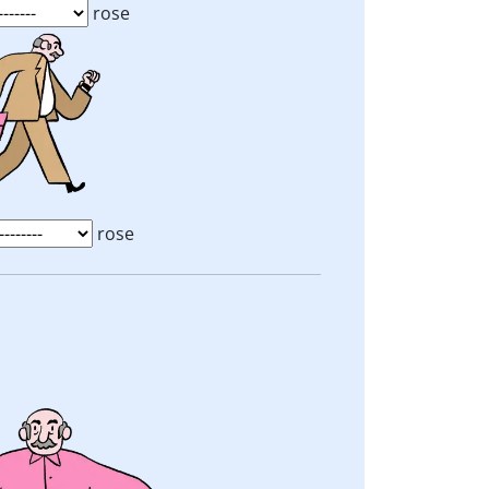
rose
rose