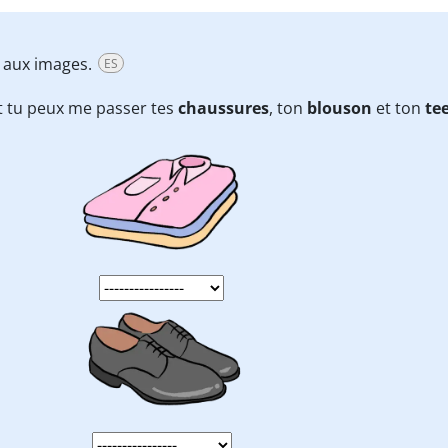
t aux images.
ES
t tu peux me passer tes
chaussures
, ton
blouson
et ton
tee