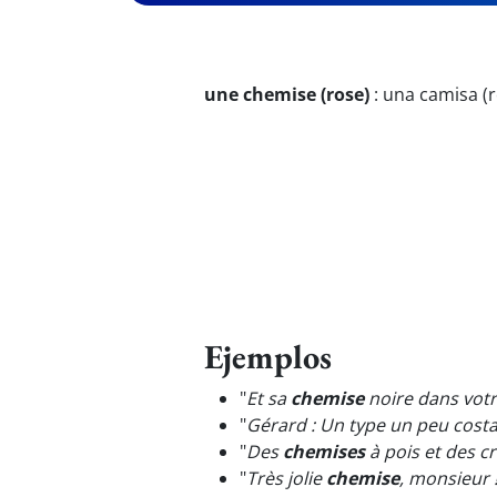
une chemise (rose)
:
una camisa (
Ejemplos
"
Et sa
chemise
noire dans votr
"
Gérard : Un type un peu cost
"
Des
chemises
à pois et des cr
"
Très jolie
chemise
, monsieur 