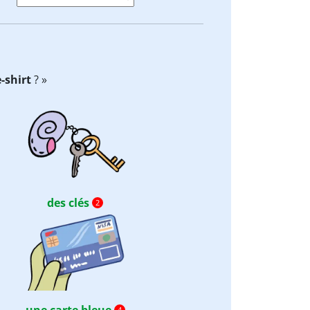
-shirt
? »
des clés
2
une carte bleue
4