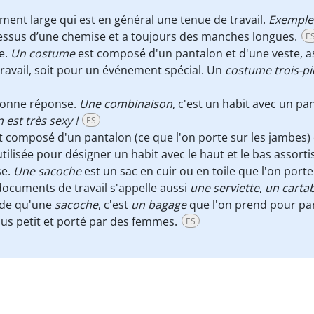
ment large qui est en général une tenue de travail.
Exemple 
essus d’une chemise et a toujours des manches longues.
E
e.
Un costume
est composé d'un pantalon et d'une veste, a
travail, soit pour un événement spécial. Un
costume trois-pi
 bonne réponse.
Une combinaison
, c'est un habit avec un p
est très sexy !
ES
 composé d'un pantalon (ce que l'on porte sur les jambes) e
tilisée pour désigner un habit avec le haut et le bas assorti
se.
Une sacoche
est un sac en cuir ou en toile que l'on port
ocuments de travail s'appelle aussi
une serviette
,
un carta
nde qu'une
sacoche
, c'est
un bagage
que l'on prend pour par
lus petit et porté par des femmes.
ES