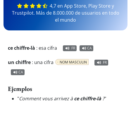
4,7 en App Store, Play Store y
Trustpilot. Más de 8.000.000 de usuarios en todo
el mundo
ce chiffre-là
:
esa cifra
FR
CA
un chiffre
:
una cifra
NOM MASCULIN
FR
CA
Ejemplos
"
Comment vous arrivez à
ce chiffre-là
?
"