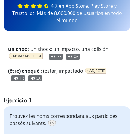
4,7 en App Store, Play Store y
Trustpilot. Más de 8.000.000 de usuarios en todo
el mundo
un choc
:
un shock; un impacto, una colisión
NOM MASCULIN
FR
CA
(être) choqué
:
(estar) impactado
ADJECTIF
FR
CA
Ejercicio 1
Trouvez les noms correspondant aux participes
passés suivants.
ES