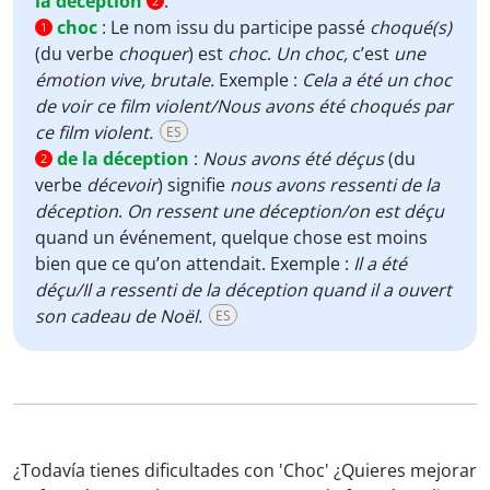
la déception
.
2
choc
:
Le nom issu du participe passé
choqué(s)
1
(du verbe
choquer
) est
choc
.
Un choc,
c’est
une
émotion vive, brutale.
Exemple :
Cela a été un choc
de voir ce film violent/Nous avons été choqués par
ce film violent.
ES
de la déception
:
Nous avons été déçus
(du
2
verbe
décevoir
) signifie
nous avons ressenti de la
déception
.
On ressent une déception/on est déçu
quand un événement, quelque chose est moins
bien que ce qu’on attendait. Exemple :
Il a été
déçu/Il a ressenti de la déception quand il a ouvert
son cadeau de Noël.
ES
¿Todavía tienes dificultades con 'Choc' ¿Quieres mejorar