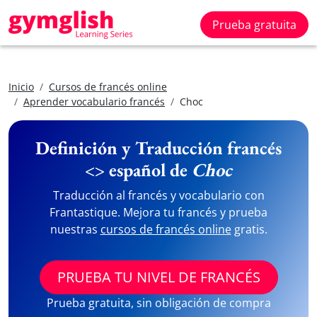
Prueba gratuita
Inicio
Cursos de francés online
Aprender vocabulario francés
Choc
Definición y Traducción francés
<> español de
Choc
Traducción al francés y vocabulario con
Frantastique. Mejora tu francés y prueba
nuestras
cursos de francés online
gratis.
PRUEBA TU NIVEL DE FRANCÉS
Prueba gratuita, sin obligación de compra