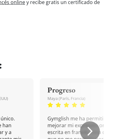
ncés online
y recibe gratis un certificado de
:
Progreso
EEUU)
Maya (París, Francia)
único.
Gymglish me ha permitido
e han
mejorar mi expresión oral y
r y a
escrita en francés. Una cita