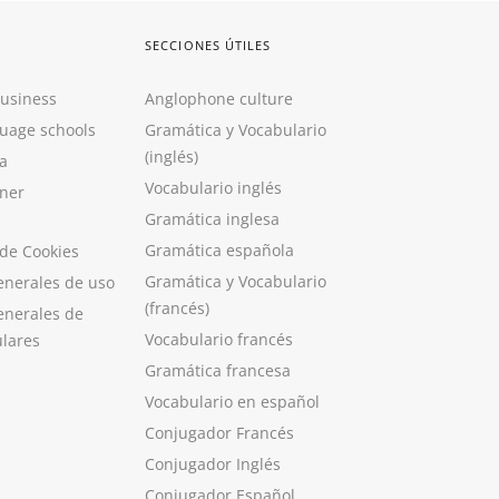
SECCIONES ÚTILES
Business
Anglophone culture
guage schools
Gramática y Vocabulario
(inglés)
a
Vocabulario inglés
ner
Gramática inglesa
Gramática española
 de Cookies
Gramática y Vocabulario
enerales de uso
(francés)
enerales de
Vocabulario francés
ulares
Gramática francesa
Vocabulario en español
Conjugador Francés
Conjugador Inglés
Conjugador Español