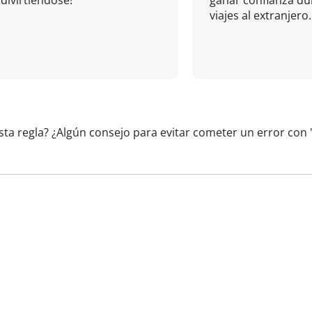
divirtiéndose!
ganar confianza du
viajes al extranjero.
sta regla? ¿Algún consejo para evitar cometer un error con 