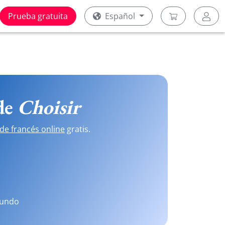
Prueba gratuita
Español
 de
Choisir
de francés online
gratis.
mundo