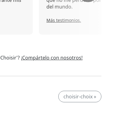
rante mis
que no me perdería por nada
del mundo.
Más testimonios.
'Choisir'?
¡Compártelo con nosotros!
choisir-choix »