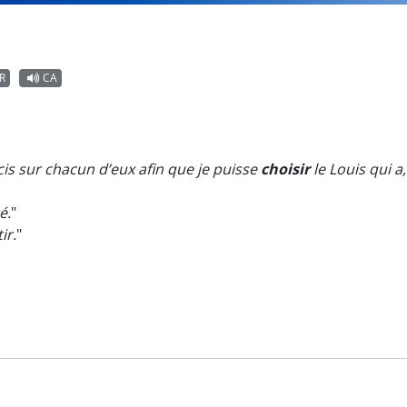
R
CA
s sur chacun d’eux afin que je puisse
choisir
le Louis qui a
é.
"
ir.
"