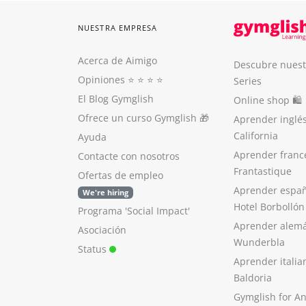
NUESTRA EMPRESA
Acerca de Aimigo
Descubre nuest
Opiniones
⭐️ ⭐️ ⭐️ ⭐️
Series
El Blog Gymglish
Online shop 🛍
Ofrece un curso Gymglish
🎁
Aprender inglé
California
Ayuda
Aprender franc
Contacte con nosotros
Frantastique
Ofertas de empleo
Aprender españ
We're hiring
Hotel Borbollón
Programa 'Social Impact'
Aprender alem
Asociación
Wunderbla
Status
Aprender italia
Baldoria
Gymglish for A