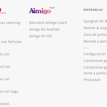
REFERENCIAS
Gymglish for 
ras Learning
Descubre Aimigo Coach
Partner & lan
Aimigo for Android
Zona de prens
Aimigo for iOS
Become a part
s con Perfume
----
Configuración
és con
Condiciones g
ol con
Condiciones g
venta a partic
án con
Privacidad
no con Saga
ndroid