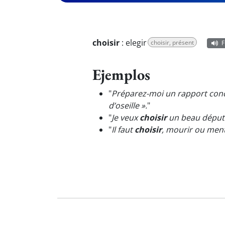
choisir
:
elegir
choisir, présent
F
Ejemplos
"
Préparez-moi un rapport conci
d’oseille ».
"
"
Je veux
choisir
un beau déput
"
Il faut
choisir
, mourir ou ment