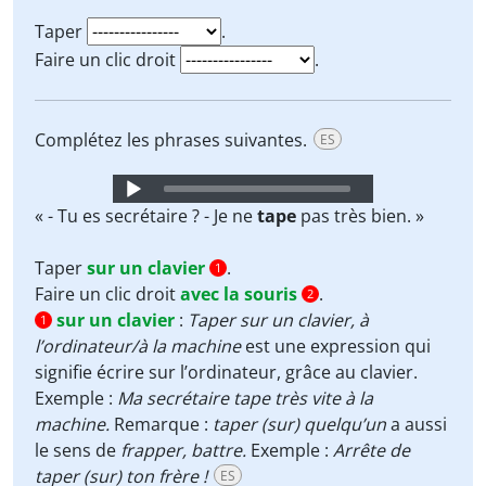
Taper
.
Faire un clic droit
.
Complétez les phrases suivantes.
ES
Audio
Player
« - Tu es secrétaire ? - Je ne
tape
pas très bien. »
Taper
sur un clavier
.
1
Faire un clic droit
avec la souris
.
2
sur un clavier
:
Taper sur un clavier, à
1
l’ordinateur/à la machine
est une expression qui
signifie écrire sur l’ordinateur, grâce au clavier.
Exemple :
Ma secrétaire tape très vite à la
machine.
Remarque :
taper (sur) quelqu’un
a aussi
le sens de
frapper, battre.
Exemple :
Arrête de
taper (sur) ton frère !
ES