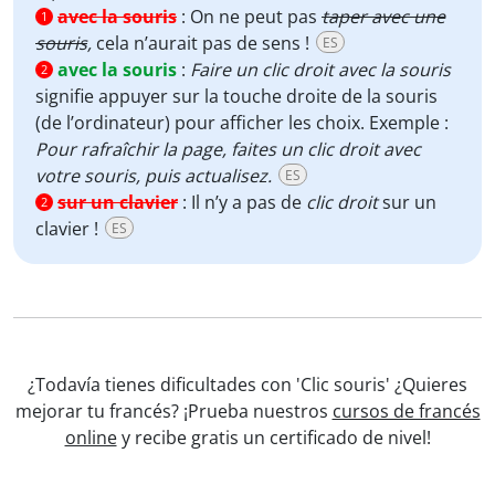
avec la souris
:
On ne peut pas
taper avec une
1
souris
,
cela n’aurait pas de sens !
ES
avec la souris
:
Faire un clic droit
avec la souris
2
signifie appuyer sur la touche droite de la souris
(de l’ordinateur) pour afficher les choix. Exemple :
Pour rafraîchir la page, faites un clic droit avec
votre souris, puis actualisez.
ES
sur un clavier
:
Il n’y a pas de
clic droit
sur un
2
clavier !
ES
¿Todavía tienes dificultades con 'Clic souris' ¿Quieres
mejorar tu francés? ¡Prueba nuestros
cursos de francés
online
y recibe gratis un certificado de nivel!