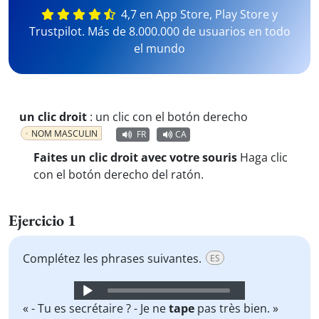
4,7 en App Store, Play Store y
Trustpilot. Más de 8.000.000 de usuarios en todo
el mundo
un clic droit
:
un clic con el botón derecho
NOM MASCULIN
FR
CA
Faites un clic droit avec votre souris
Haga clic
con el botón derecho del ratón.
Ejercicio 1
Complétez les phrases suivantes.
ES
Audio
Player
« - Tu es secrétaire ? - Je ne
tape
pas très bien. »