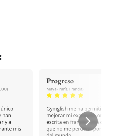
:
Progreso
EEUU)
Maya (París, Francia)
único.
Gymglish me ha permitido
e han
mejorar mi expresión oral y
r y a
escrita en francés. Una cita
rante mis
que no me perdería por nada
del mundo.