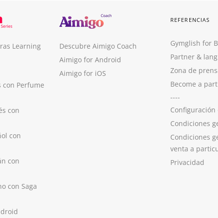
REFERENCIAS
Gymglish for 
ras Learning
Descubre Aimigo Coach
Partner & lan
Aimigo for Android
Zona de prens
Aimigo for iOS
Become a part
s con Perfume
----
Configuración
és con
Condiciones g
ol con
Condiciones g
venta a partic
án con
Privacidad
no con Saga
ndroid