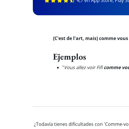
4,7 en App Store, Play S
(C'est de l'art, mais) comme vous 
Ejemplos
"
Vous allez voir Fifi
comme vous
¿Todavía tienes dificultades con 'Comme-vo