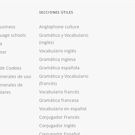
SECCIONES ÚTILES
Business
Anglophone culture
guage schools
Gramática y Vocabulario
(inglés)
a
Vocabulario inglés
ner
Gramática inglesa
Gramática española
 de Cookies
Gramática y Vocabulario
enerales de uso
(francés)
enerales de
Vocabulario francés
ulares
Gramática francesa
Vocabulario en español
Conjugador Francés
Conjugador Inglés
Conjugador Español