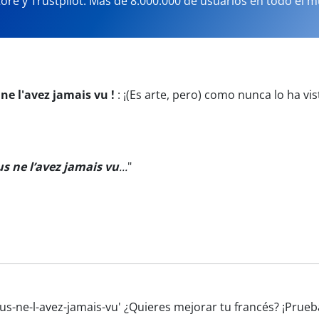
tore y Trustpilot. Más de 8.000.000 de usuarios en todo el 
ne l'avez jamais vu !
:
¡(Es arte, pero) como nunca lo ha vis
 ne l’avez jamais vu
...
"
us-ne-l-avez-jamais-vu' ¿Quieres mejorar tu francés? ¡Prue