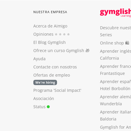
NUESTRA EMPRESA
Acerca de Aimigo
Descubre nuest
Opiniones
⭐️ ⭐️ ⭐️ ⭐️
Series
El Blog Gymglish
Online shop 🛍
Ofrece un curso Gymglish
🎁
Aprender inglé
California
Ayuda
Aprender franc
Contacte con nosotros
Frantastique
Ofertas de empleo
Aprender españ
We're hiring
Hotel Borbollón
Programa 'Social Impact'
Aprender alem
Asociación
Wunderbla
Status
Aprender italia
Baldoria
Gymglish for A