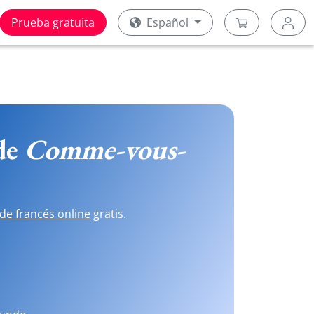
Prueba gratuita
Español
 de
Comme-vous-
de francés online
gratis.