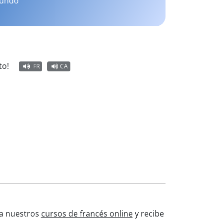
mundo
to!
FR
CA
ba nuestros
cursos de francés online
y recibe