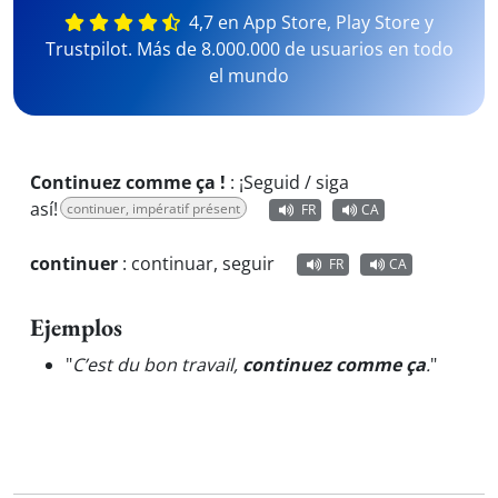
4,7 en App Store, Play Store y
Trustpilot. Más de 8.000.000 de usuarios en todo
el mundo
Continuez comme ça !
:
¡Seguid / siga
así!
continuer, impératif présent
FR
CA
continuer
:
continuar, seguir
FR
CA
Ejemplos
"
C’est du bon travail,
continuez comme ça
.
"