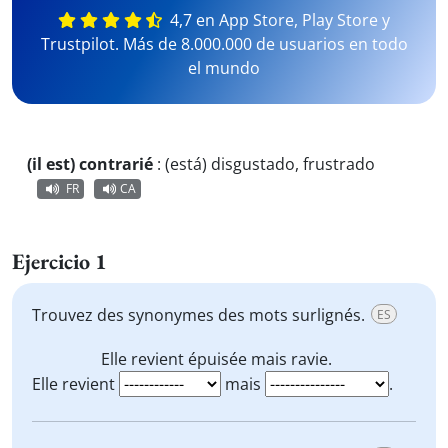
4,7 en App Store, Play Store y
Trustpilot. Más de 8.000.000 de usuarios en todo
el mundo
(il est) contrarié
:
(está) disgustado, frustrado
FR
CA
Ejercicio 1
Trouvez des synonymes des mots surlignés.
ES
Elle revient
épuisée
mais
ravie
.
Elle revient
mais
.