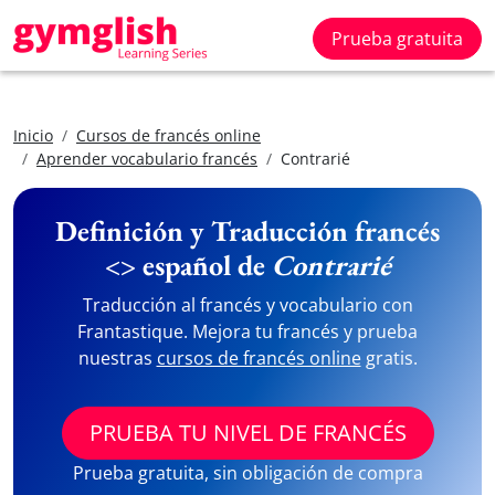
Prueba gratuita
Inicio
Cursos de francés online
Aprender vocabulario francés
Contrarié
Definición y Traducción francés
<> español de
Contrarié
Traducción al francés y vocabulario con
Frantastique. Mejora tu francés y prueba
nuestras
cursos de francés online
gratis.
PRUEBA TU NIVEL DE FRANCÉS
Prueba gratuita, sin obligación de compra