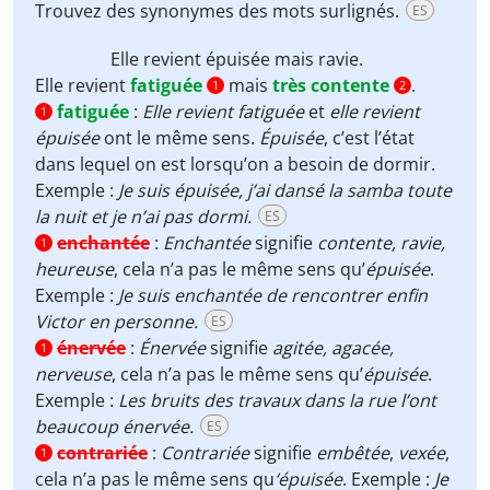
Trouvez des synonymes des mots surlignés.
ES
Elle revient
épuisée
mais
ravie
.
Elle revient
fatiguée
mais
très contente
.
1
2
fatiguée
:
Elle revient fatiguée
et
elle revient
1
épuisée
ont le même sens.
Épuisée
, c’est l’état
dans lequel on est lorsqu’on a besoin de dormir.
Exemple :
Je suis épuisée, j’ai dansé la samba toute
la nuit et je n’ai pas dormi.
ES
enchantée
:
Enchantée
signifie
contente, ravie,
1
heureuse
, cela n’a pas le même sens qu’
épuisée
.
Exemple :
Je suis enchantée de rencontrer enfin
Victor en personne.
ES
énervée
:
Énervée
signifie
agitée, agacée,
1
nerveuse
, cela n’a pas le même sens qu’
épuisée
.
Exemple :
Les bruits des travaux dans la rue l’ont
beaucoup énervée.
ES
contrariée
:
Contrariée
signifie
embêtée
,
vexée
,
1
cela n’a pas le même sens qu
‘épuisée
. Exemple :
Je