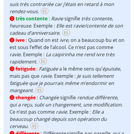
suis très contrariée car j’étais en retard à mon
rendez-vous.
ES
très contente
:
Ravie
signifie
très contente
,
2
heureuse
. Exemple :
Elle est ravie/contente de son
cadeau d’anniversaire.
ES
ivre
:
Quand on est
ivre,
on a beaucoup bu et on
2
est sous l’effet de l’alcool. Ce n’est pas comme
ravie
. Exemple :
La caipirinha me rend ivre très
rapidement.
ES
fatiguée
:
Fatiguée
a le même sens qu’
épuisée
,
2
mais pas que
ravie
. Exemple :
Je suis tellement
fatiguée que je pourrais même m’endormir en
mangeant.
ES
changée
:
Changée
signifie
rendue différente
,
2
qui a reçu, subi un changement, une modification
.
Ce n’est pas comme
ravie.
Exemple :
Elle a
beaucoup changé depuis son opération du
cerveau.
ES
différente
:
Différente
signifie
pas pareille, qui a
2