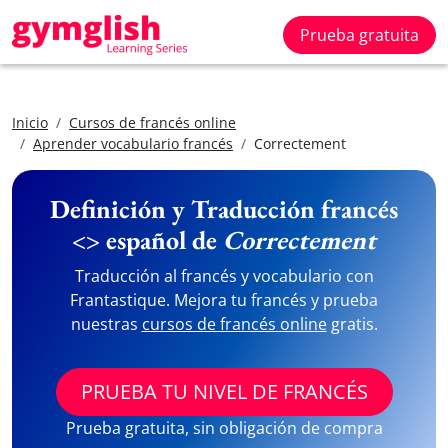
Prueba gratuita
Inicio
Cursos de francés online
Aprender vocabulario francés
Correctement
Definición y Traducción francés
<> español de
Correctement
Traducción al francés y vocabulario con
Frantastique. Mejora tu francés y prueba
nuestras
cursos de francés online
gratis.
PRUEBA TU NIVEL DE FRANCÉS
Prueba gratuita, sin obligación de compra