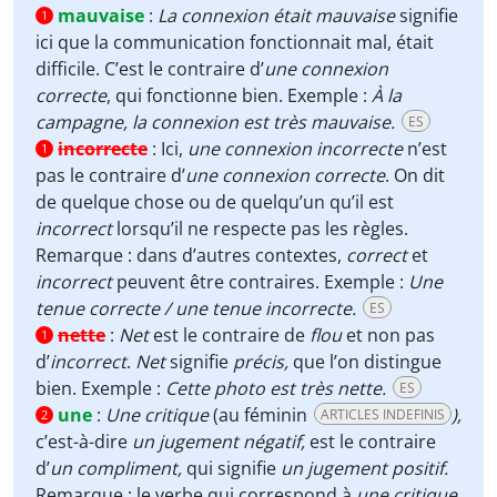
mauvaise
:
La connexion était mauvaise
signifie
1
ici que la communication fonctionnait mal, était
difficile. C’est le contraire d’
une connexion
correcte
, qui fonctionne bien. Exemple :
À la
campagne, la connexion est très mauvaise.
ES
incorrecte
:
Ici,
une connexion incorrecte
n’est
1
pas le contraire d’
une connexion correcte
. On dit
de quelque chose ou de quelqu’un qu’il est
incorrect
lorsqu’il ne respecte pas les règles.
Remarque : dans d’autres contextes,
correct
et
incorrect
peuvent être contraires. Exemple :
Une
tenue correcte / une tenue incorrecte.
ES
nette
:
Net
est le contraire de
flou
et non pas
1
d’
incorrect
.
Net
signifie
précis,
que l’on distingue
bien. Exemple :
Cette photo est très nette.
ES
une
:
Une critique
(au féminin
),
ARTICLES INDEFINIS
2
c’est-à-dire
un jugement négatif,
est le contraire
d’
un compliment,
qui signifie
un jugement positif.
Remarque : le verbe qui correspond à
une critique