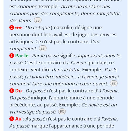
est
critiquer
.
Exemple :
Arrête de me faire des
critiques puis des compliments, donne-moi plutôt
des fleurs.
ES
un
:
Un critique
(masculin) désigne une
2
personne dont le travail est de juger des œuvres
artistiques. Ce n’est pas le contraire d
’un
compliment
.
ES
Par le
:
Par le passé
signifie
auparavant,
dans le
3
passé
. C’est le contraire d’
à l’avenir
qui, dans ce
contexte, veut dire
dans le futur
. Exemple :
Par le
passé, j’ai voulu être médecin
;
à l’avenir, je saurai
comment faire une opération à cœur ouvert.
ES
Du
:
Du passé
n’est pas le contraire d’
à l’avenir
.
3
Du passé
indique l’appartenance à une période
précédente, au passé. Exemple :
Ce navire est un
vrai vestige du passé.
ES
Au
:
Au passé
n’est pas le contraire d’
à l’avenir
.
3
Au passé
marque l’appartenance à une période