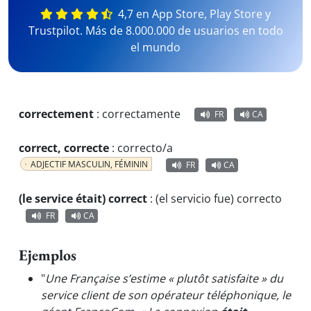
4,7 en App Store, Play Store y
Trustpilot. Más de 8.000.000 de usuarios en todo
el mundo
correctement
:
correctamente
FR
CA
correct, correcte
:
correcto/a
ADJECTIF MASCULIN, FÉMININ
FR
CA
(le service était) correct
:
(el servicio fue) correcto
FR
CA
Ejemplos
"
Une Française s’estime « plutôt satisfaite » du
service client de son opérateur téléphonique, le