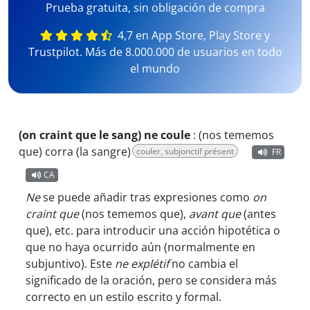
Prueba gratuita, sin obligación de compra
4,7 en App Store, Play Store y
Trustpilot. Más de 8.000.000 de usuarios en todo
el mundo
(on craint que le sang) ne coule
:
(nos tememos
que) corra (la sangre)
couler, subjonctif présent
FR
CA
Ne
se puede añadir tras expresiones como
on
craint que
(nos tememos que),
avant que
(antes
que), etc. para introducir una acción hipotética o
que no haya ocurrido aún (normalmente en
subjuntivo). Este
ne explétif
no cambia el
significado de la oración, pero se considera más
correcto en un estilo escrito y formal.