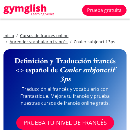
Prueba gratuita
Inicio
Cursos de francés online
Aprender vocabulario francés
Couler subjonctif 3ps
Definición y Traducción francés
<> español de
Couler subjonctif
3ps
Traducción al francés y vocabulario con
Frantastique. Mejora tu francés y prueba
nuestras
cursos de francés online
gratis.
PRUEBA TU NIVEL DE FRANCÉS