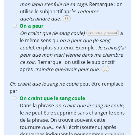
mon lapin s'enfuie de sa cage.
Remarque : on
utilise le subjonctif après
redouter
que/craindre que
.
ES
On a peur
On craint que (le sang coule)
a
craindre, présent
le même sens qu'
on a peur
que (le sang
coule),
en plus soutenu. Exemple :
Je crains/j'ai
peur que mon mari vienne dans ma chambre
ce soir.
Remarque : on utilise le subjonctif
après
craindre que/avoir peur que
.
ES
On craint que le sang ne coule
peut être remplacé
par
On craint que le sang coule
Dans la phrase
on craint que le sang ne coule
,
le
ne
peut être supprimé sans changer le sens
de la phrase. On trouve souvent cette
tournure
que... ne
à l'écrit (soutenu) après
des verbes indiquant la peur comme
craindre,