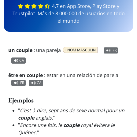
4,7 en App Store, Play Store y
Trustpilot. Más de 8.000.000 de usuarios en todo
el mundo
un couple
:
una pareja
NOM MASCULIN
FR
CA
être en couple
:
estar en una relación de pareja
FR
CA
Ejemplos
"
C’est-à-dire, sept ans de sexe normal pour un
couple
anglais.
"
"
Encore une fois, le
couple
royal évitera le
Québec.
"