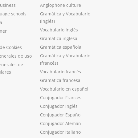
Business
Anglophone culture
guage schools
Gramática y Vocabulario
(inglés)
a
Vocabulario inglés
ner
Gramática inglesa
Gramática española
 de Cookies
Gramática y Vocabulario
enerales de uso
(francés)
enerales de
Vocabulario francés
ulares
Gramática francesa
Vocabulario en español
Conjugador Francés
Conjugador Inglés
Conjugador Español
Conjugador Alemán
Conjugador Italiano