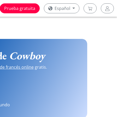
Prueba gratuita
Español
 de
Cowboy
de francés online
gratis.
mundo