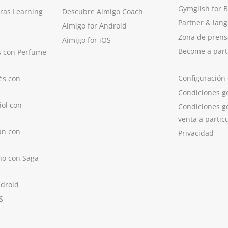
Gymglish for 
ras Learning
Descubre Aimigo Coach
Partner & lan
Aimigo for Android
Zona de prens
Aimigo for iOS
Become a part
s con Perfume
----
Configuración
és con
Condiciones g
ol con
Condiciones g
venta a partic
án con
Privacidad
no con Saga
ndroid
S