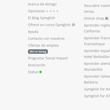
Acerca de Aimigo
Descubre nuest
Opiniones
⭐️ ⭐️ ⭐️ ⭐️
Series
El Blog Gymglish
Online shop 🛍
Ofrece un curso Gymglish
🎁
Aprender inglé
California
Ayuda
Aprender franc
Contacte con nosotros
Frantastique
Ofertas de empleo
Aprender españ
We're hiring
Hotel Borbollón
Programa 'Social Impact'
Aprender alem
Asociación
Wunderbla
Status
Aprender italia
Baldoria
Gymglish for A
Gymglish for iO