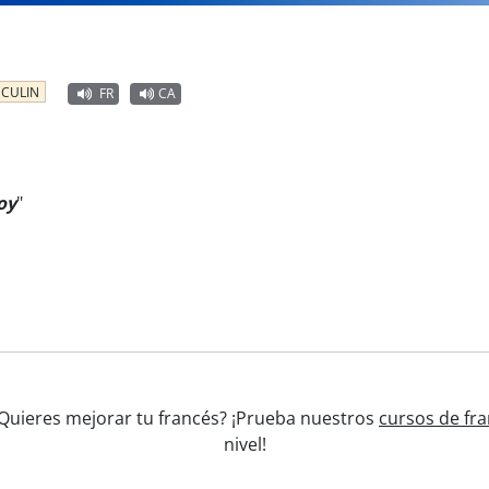
CULIN
FR
CA
oy
"
¿Quieres mejorar tu francés? ¡Prueba nuestros
cursos de fra
nivel!