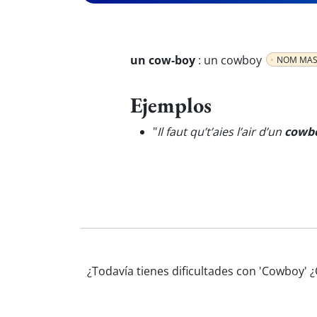
un cow-boy
:
un cowboy
NOM MAS
Ejemplos
"
Il faut qu’t’aies l’air d’un
cowb
¿Todavía tienes dificultades con 'Cowboy' 