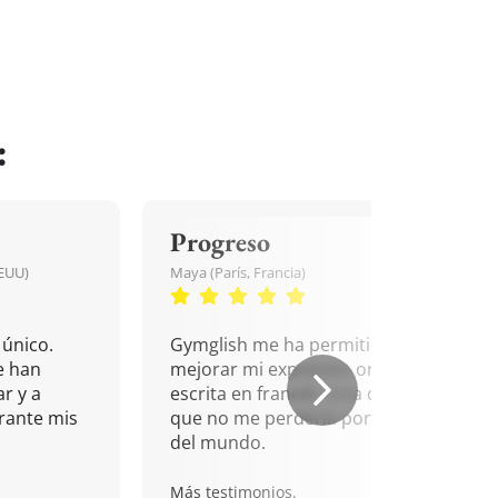
:
Progreso
EEUU)
Maya (París, Francia)
único.
Gymglish me ha permitido
e han
mejorar mi expresión oral y
r y a
escrita en francés. Una cita
rante mis
que no me perdería por nada
del mundo.
Más testimonios.