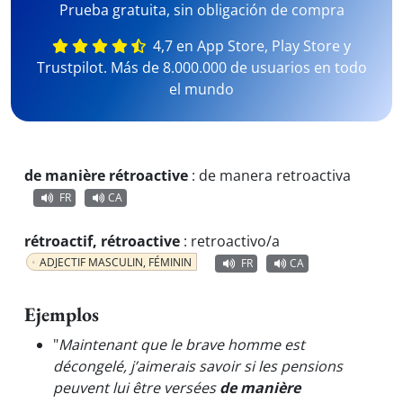
Prueba gratuita, sin obligación de compra
4,7 en App Store, Play Store y
Trustpilot. Más de 8.000.000 de usuarios en todo
el mundo
de manière rétroactive
:
de manera retroactiva
FR
CA
rétroactif, rétroactive
:
retroactivo/a
ADJECTIF MASCULIN, FÉMININ
FR
CA
Ejemplos
"
Maintenant que le brave homme est
décongelé, j’aimerais savoir si les pensions
peuvent lui être versées
de manière