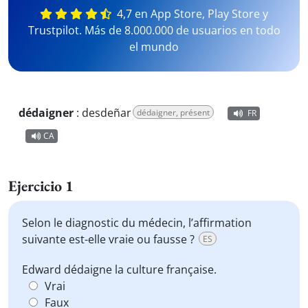
4,7 en App Store, Play Store y
Trustpilot. Más de 8.000.000 de usuarios en todo
el mundo
dédaigner
:
desdeñar
dédaigner, présent
FR
CA
Ejercicio 1
Selon le diagnostic du médecin, l’affirmation
suivante est-elle vraie ou fausse ?
ES
Edward dédaigne la culture française.
Vrai
Faux