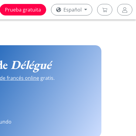
Prueba gratuita
Español
 de
Délégué
de francés online
gratis.
mundo