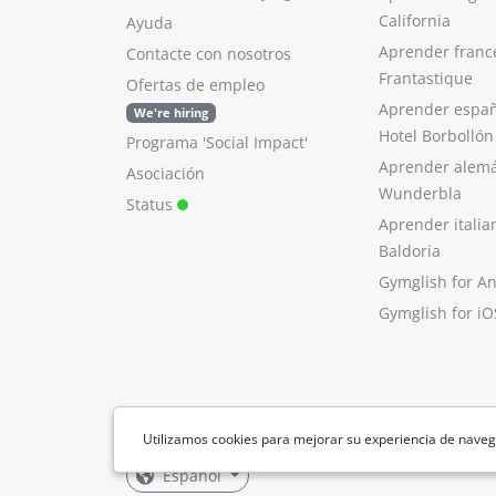
California
Ayuda
Aprender franc
Contacte con nosotros
Frantastique
Ofertas de empleo
Aprender españ
We're hiring
Hotel Borbollón
Programa 'Social Impact'
Aprender alem
Asociación
Wunderbla
Status
Aprender italia
Baldoria
Gymglish for A
Gymglish for iO
Utilizamos cookies para mejorar su experiencia de naveg
Español