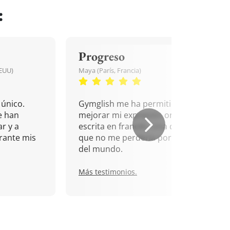
:
Progreso
EEUU)
Maya (París, Francia)
único.
Gymglish me ha permitido
e han
mejorar mi expresión oral y
r y a
escrita en francés. Una cita
rante mis
que no me perdería por nada
del mundo.
Más testimonios.