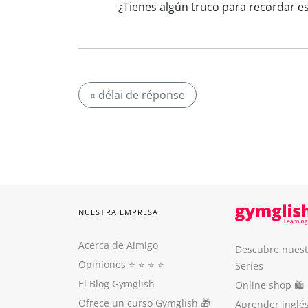
¿Tienes algún truco para recordar es
« délai de réponse
NUESTRA EMPRESA
Acerca de Aimigo
Descubre nuest
Opiniones
⭐️ ⭐️ ⭐️ ⭐️
Series
El Blog Gymglish
Online shop 🛍
Ofrece un curso Gymglish
🎁
Aprender inglé