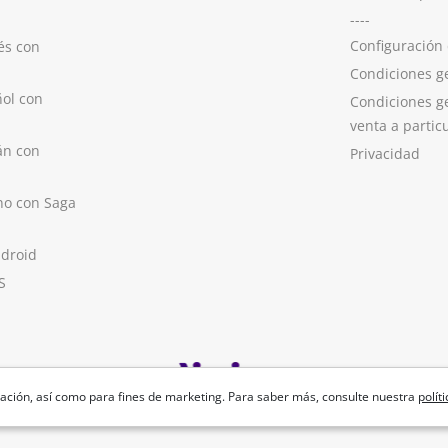
----
Configuración
és con
Condiciones g
ol con
Condiciones g
venta a partic
án con
Privacidad
no con Saga
ndroid
S
ación, así como para fines de marketing. Para saber más, consulte nuestra
polít