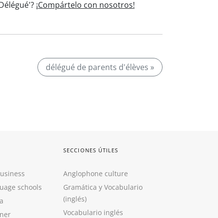
'Délégué'?
¡Compártelo con nosotros!
délégué de parents d'élèves »
SECCIONES ÚTILES
Business
Anglophone culture
guage schools
Gramática y Vocabulario
(inglés)
a
Vocabulario inglés
ner