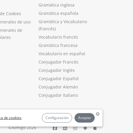
Gramática inglesa
Gramática española
 de Cookies
Gramática y Vocabulario
enerales de uso
(francés)
enerales de
Vocabulario francés
ulares
Gramática francesa
Vocabulario en español
Conjugador Francés
Conjugador Inglés
Conjugador Español
Conjugador Alemán
Conjugador Italiano
ica de cookies
.
Configuración
Aceptar
©Aimigo 2026