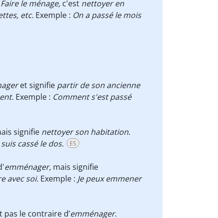
.
Faire le ménage,
c'est
nettoyer en
ettes, etc.
Exemple :
On a passé le mois
ager
et signifie
partir de son ancienne
ent
. Exemple :
Comment s'est passé
is signifie
nettoyer son habitation
.
 suis cassé le dos.
ES
d'
em
ménager,
mais signifie
e avec soi.
Exemple :
Je peux emmener
t pas le contraire d’
emménager
.