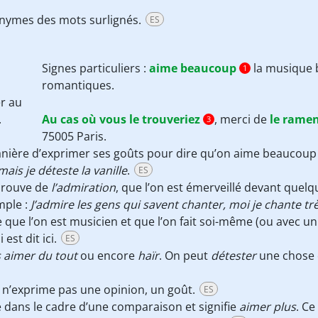
nonymes des mots surlignés.
ES
Signes particuliers :
aime beaucoup
la musique
1
romantiques.
r
au
.
Au cas où vous le trouveriez
, merci de
le rame
3
75005 Paris.
ière d’exprimer ses goûts pour dire qu’on aime beaucoup q
mais je déteste la vanille
.
ES
éprouve de
l’admiration
, que l’on est émerveillé devant quel
mple :
J’admire les gens qui savent chanter, moi je chante tr
e que l’on est musicien et que l’on fait soi-même (ou avec u
 est dit ici.
ES
 aimer du tout
ou encore
haïr
. On peut
détester
une chose 
a n’exprime pas une opinion, un goût.
ES
sé dans le cadre d’une comparaison et signifie
aimer plus
. C