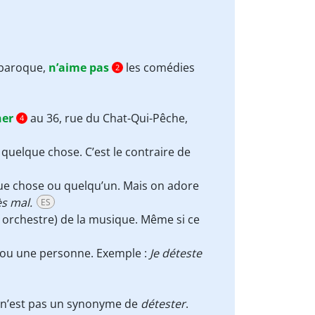
 baroque,
n’aime pas
les comédies
2
ner
au 36, rue du Chat-Qui-Pêche,
4
uelque chose. C’est le contraire de
que chose ou quelqu’un. Mais on adore
ès mal.
ES
n orchestre) de la musique. Même si ce
ou une personne. Exemple :
Je déteste
e n’est pas un synonyme de
détester
.