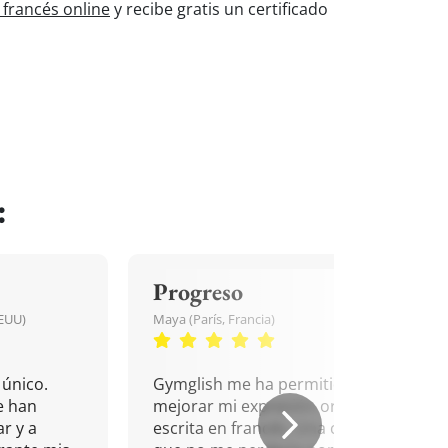
 francés online
y recibe gratis un certificado
:
Progreso
EEUU)
Maya (París, Francia)
único.
Gymglish me ha permitido
e han
mejorar mi expresión oral y
r y a
escrita en francés. Una cita