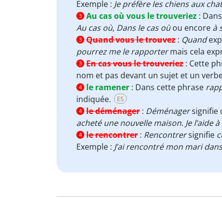
Exemple :
Je préfère les chiens aux ch
Au cas où vous le trouveriez
:
Dans
3
Au cas où
,
Dans le cas où
ou encore
à 
Quand vous le trouvez
:
Quand
expr
3
pourrez me le rapporter
mais cela exp
En cas vous le trouveriez
:
Cette ph
3
nom et pas devant un sujet et un verb
le ramener
:
Dans cette phrase
rap
4
indiquée.
ES
le déménager
:
Déménager
signifie
4
acheté une nouvelle maison. Je l’aide
le rencontrer
:
Rencontrer
signifie
c
4
Exemple :
J’ai rencontré mon mari dans