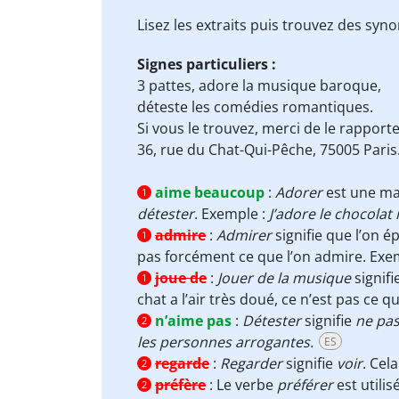
Lisez les extraits puis trouvez des sy
Signes particuliers :
3 pattes,
adore
la musique baroque,
déteste
les comédies romantiques.
Si
vous le trouvez, merci de le
rapporte
36, rue du Chat-Qui-Pêche, 75005 Paris
aime beaucoup
:
Adorer
est une man
1
détester
. Exemple :
J’adore le chocolat 
admire
:
Admirer
signifie que l’on 
1
pas forcément ce que l’on admire. Exe
joue de
:
Jouer de la musique
signifi
1
chat a l’air très doué, ce n’est pas ce qui
n’aime pas
:
Détester
signifie
ne pas
2
les personnes arrogantes.
ES
regarde
:
Regarder
signifie
voir
. Cel
2
préfère
:
Le verbe
préférer
est utili
2