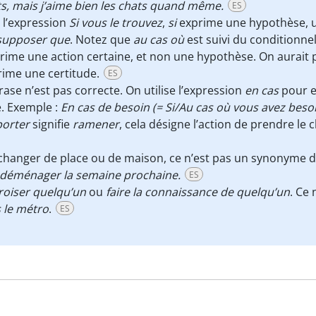
ats, mais j’aime bien les chats quand même.
ES
 l’expression
Si vous le trouvez
,
si
exprime une hypothèse, u
supposer que
. Notez que
au cas où
est suivi du conditionne
ime une action certaine, et non une hypothèse. On aurait p
rime une certitude.
ES
rase n’est pas correcte. On utilise l’expression
en cas
pour e
e. Exemple :
En cas de besoin (= Si/Au cas où vous avez beso
porter
signifie
ramener
, cela désigne l’action de prendre le 
 changer de place ou de maison, ce n’est pas un synonyme 
 à déménager la semaine prochaine.
ES
roiser quelqu’un
ou
faire la connaissance de quelqu’un
. Ce
 le métro
.
ES