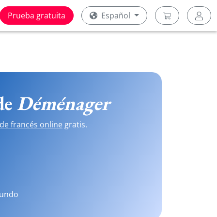
Prueba gratuita
Español
 de
Déménager
de francés online
gratis.
mundo