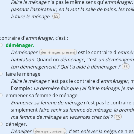
Faire le ménage
n'a pas le même sens qu'
emménager
passant l'aspirateur, en lavant la salle de bains, les toil
à faire le ménage.
ES
contraire d'
emménager,
c’est :
déménager.
Déménager
est le contraire d'
emmén
déménager, présent
habitation
. Quand on
déménage
, c'est
un déménagem
ton déménagement ? Qui t'a aidé à déménager ?
ES
faire le ménage.
Faire le ménage
n'est pas le contraire d'
em
ménager,
ma
Exemple :
La dernière fois que j'ai fait le ménage, je me
emmener sa femme de ménage.
Emmener sa femme de ménage
n'est pas le contraire 
simplement
faire venir sa femme de ménage, la prendr
ma femme de ménage en vacances chez toi ?
ES
déneiger.
Déneiger
, c'est
enlever la neige,
ce n'es
déneiger, présent