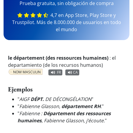
Prueba gratuita, sin obligación de compra
4,7 en App Store, Play Store y
Trustpilot. Más de 8.000.000 de usuarios en todo
el mundo
le département (des ressources humaines)
:
el
departamiento (de los recursos humanos)
NOM MASCULIN
FR
CA
Ejemplos
"
AIGF
DÉPT.
DE DÉCONGÉLATION
"
"
Fabienne Glasson,
département RH
.
"
"
Fabienne :
Département des ressources
humaines
, Fabienne Glasson, j’écoute.
"