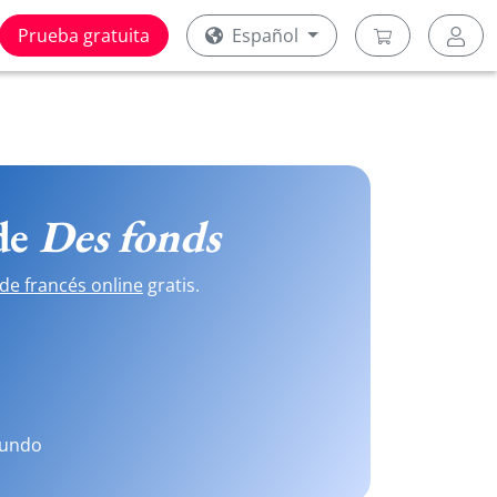
Prueba gratuita
Español
 de
Des fonds
de francés online
gratis.
mundo