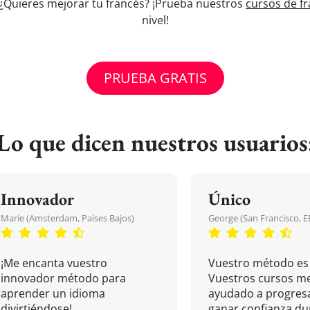
' ¿Quieres mejorar tu francés? ¡Prueba nuestros
cursos de fr
nivel!
PRUEBA GRATIS
Lo que dicen nuestros usuarios
Innovador
Único
Marie (Amsterdam, Países Bajos)
George (San Francisco, 
¡Me encanta vuestro
Vuestro método es 
innovador método para
Vuestros cursos m
aprender un idioma
ayudado a progresa
divirtiéndose!
ganar confianza du