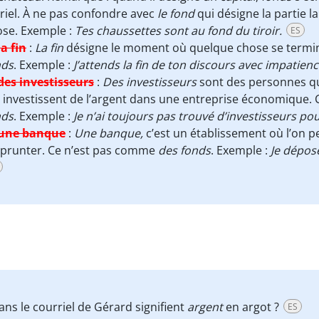
riel. À ne pas confondre avec
le fond
qui
désigne la partie l
ose. Exemple :
Tes chaussettes sont au fond du tiroir.
ES
la fin
:
La fin
désigne le moment où quelque chose se termin
nds
. Exemple :
J’attends la fin de ton discours avec impatien
des investisseurs
:
Des investisseurs
sont des personnes qui
 investissent de l’argent dans une entreprise économique.
nds
. Exemple :
Je n’ai toujours pas trouvé d’investisseurs po
une banque
:
Une banque,
c’est un établissement où l’on p
prunter. Ce n’est pas comme
des fonds
. Exemple :
Je dépose
ns le courriel de Gérard signifient
argent
en argot ?
ES