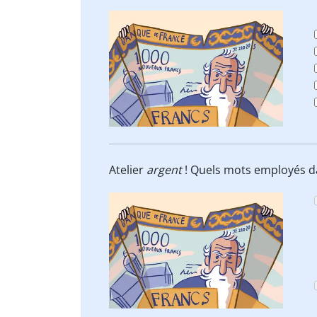
Atelier
argent
! Quels mots employés da