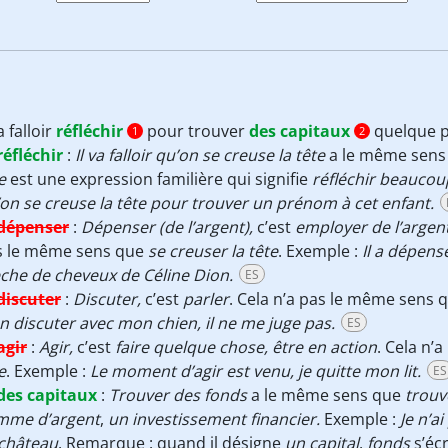
va falloir
réfléchir
pour trouver
des capitaux
quelque p
1
2
réfléchir
:
Il va falloir qu’on se creuse la tête
a le même sens
te
est une expression familière qui signifie
réfléchir beaucou
on se creuse la tête pour trouver un prénom à cet enfant.
dépenser
:
Dépenser (de l’argent),
c’est
employer de l’argen
s le même sens que
se creuser la tête
. Exemple :
Il a dépens
che de cheveux de Céline Dion.
ES
discuter
:
Discuter,
c’est
parler
. Cela n’a pas le même sens 
n discuter avec mon chien, il ne me juge pas.
ES
agir
:
Agir,
c’est
faire quelque chose, être en action
. Cela n’
e
. Exemple :
Le moment d’agir est venu, je quitte mon lit.
ES
des capitaux
:
Trouver des fonds
a le même sens que
trouv
mme d’argent
,
un
investissement financier.
Exemple :
Je n’a
 château
. Remarque : quand il désigne
un capital
,
fonds
s’écr