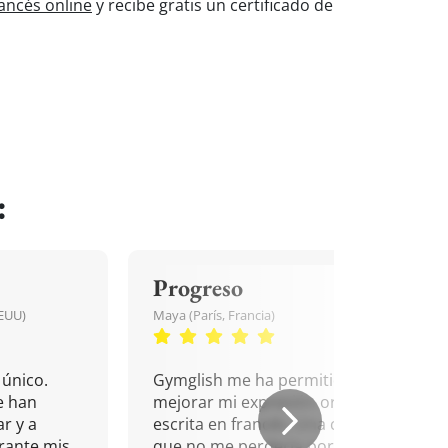
ancés online
y recibe gratis un certificado de
:
Progreso
EEUU)
Maya (París, Francia)
único.
Gymglish me ha permitido
e han
mejorar mi expresión oral y
r y a
escrita en francés. Una cita
rante mis
que no me perdería por nada