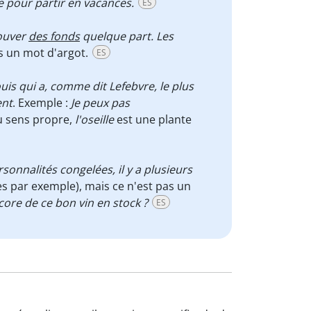
e pour partir en vacances.
ES
rouver
des fonds
quelque part. Les
s un mot d'argot.
ES
ouis qui a, comme dit Lefebvre, le plus
ent
. Exemple :
Je peux pas
u sens propre,
l'oseille
est une plante
sonnalités congelées, il y a plusieurs
s par exemple), mais ce n'est pas un
core de ce bon vin en stock ?
ES