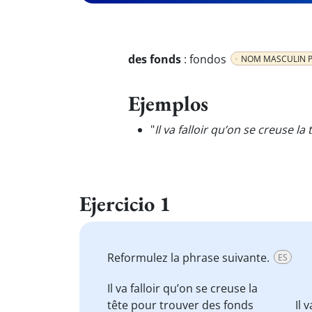
des fonds
:
fondos
NOM MASCULIN P
Ejemplos
"
Il va falloir qu’on se creuse l
Ejercicio 1
Reformulez la phrase suivante.
ES
Il va falloir qu’on
se creuse la
tête
pour trouver des
fonds
Il 