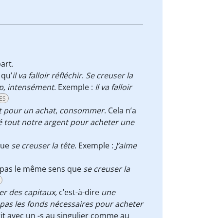
art.
 qu’
il va falloir réfléchir
.
Se creuser la
p,
intensément
. Exemple :
Il va falloir
ES
t pour un achat
,
consommer
. Cela n’a
é tout notre argent pour acheter une
que
se creuser la tête
. Exemple :
J’aime
a pas le même sens que
se creuser la
er
des capitaux,
c’est-à-dire
une
i pas les fonds nécessaires pour acheter
it avec un -s au singulier comme au