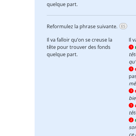
quelque part.
Reformulez la phrase suivante.
ES
Il va falloir qu’on
se creuse la
Il 
tête
pour trouver des
fonds
1
quelque part.
tê
qu’
1
pa
mè
1
bie
1
têt
2
so
ce