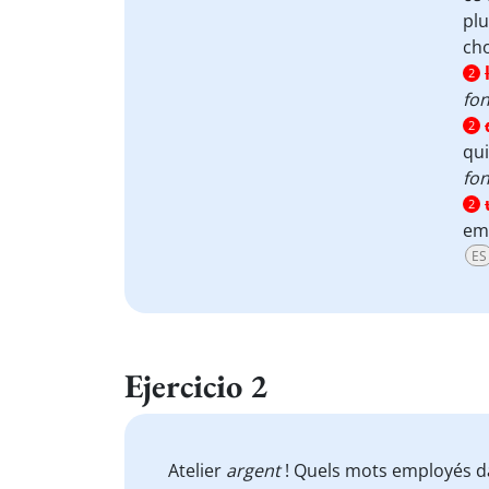
plu
ch
2
fo
2
qui
fo
2
em
ES
Ejercicio 2
Atelier
argent
! Quels mots employés da