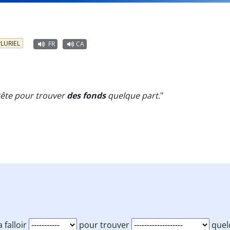
LURIEL
FR
CA
a tête pour trouver
des fonds
quelque part.
"
va falloir
pour trouver
quel