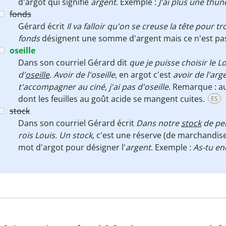
d'argot qui signifie
argent
. Exemple :
J'ai plus une thun
fonds
Gérard écrit
Il va falloir qu'on se creuse la tête pour t
fonds
désignent une somme d'argent mais ce n'est pa
oseille
Dans son courriel Gérard dit
que je puisse choisir le L
d'
oseille
.
Avoir de l'oseille,
en argot c'est
avoir de l'arg
t'accompagner au ciné, j'ai pas d'oseille
. Remarque : a
dont les feuilles au goût acide se mangent cuites.
ES
stock
Dans son courriel Gérard écrit
Dans notre
stock
de per
rois Louis.
Un stock,
c'est une réserve (de marchandise
mot d'argot pour désigner l'
argent
. Exemple :
As-tu en