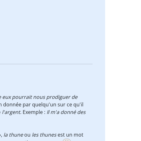
re eux pourrait nous prodiguer de
on donnée par quelqu'un sur ce qu'il
e
l'argent
. Exemple :
Il m'a donné des
»,
la thune
ou
les thunes
est un mot