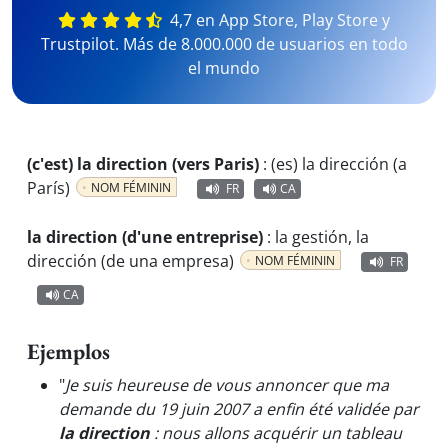
4,7 en App Store, Play Store y
Trustpilot. Más de 8.000.000 de usuarios en todo
el mundo
(c'est) la direction (vers Paris)
:
(es) la dirección (a
París)
NOM FÉMININ
FR
CA
la direction (d'une entreprise)
:
la gestión, la
dirección (de una empresa)
NOM FÉMININ
FR
CA
Ejemplos
"
Je suis heureuse de vous annoncer que ma
demande du 19 juin 2007 a enfin été validée par
la direction
: nous allons acquérir un tableau