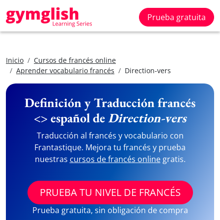
Prueba gratuita
Inicio
Cursos de francés online
Aprender vocabulario francés
Direction-vers
Definición y Traducción francés
<> español de
Direction-vers
Traducción al francés y vocabulario con
Frantastique. Mejora tu francés y prueba
nuestras
cursos de francés online
gratis.
PRUEBA TU NIVEL DE FRANCÉS
Prueba gratuita, sin obligación de compra