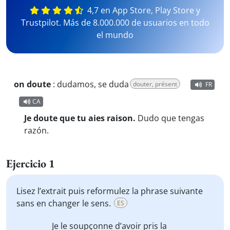
4,7 en App Store, Play Store y
Trustpilot. Más de 8.000.000 de usuarios en todo
el mundo
on doute
:
dudamos, se duda
douter, présent
FR
CA
Je doute que tu aies raison.
Dudo que tengas
razón.
Ejercicio 1
Lisez l’extrait puis reformulez la phrase suivante
sans en changer le sens.
ES
Je le
soupçonne
d’avoir pris la