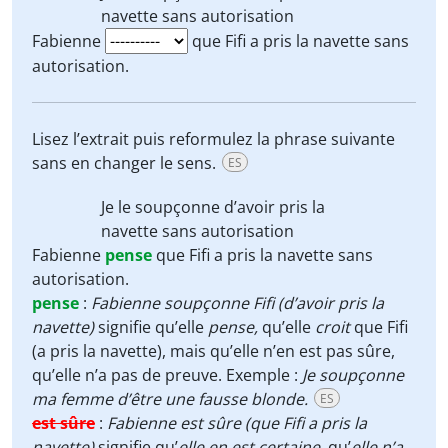
navette sans autorisation
Fabienne
que Fifi a pris la navette sans
autorisation.
Lisez l’extrait puis reformulez la phrase suivante
sans en changer le sens.
ES
Je le
soupçonne
d’avoir pris la
navette sans autorisation
Fabienne
pense
que Fifi a pris la navette sans
autorisation.
pense
:
Fabienne soupçonne Fifi (d’avoir pris la
navette)
signifie qu’elle
pense,
qu’elle
croit
que Fifi
(a pris la navette), mais qu’elle n’en est pas sûre,
qu’elle n’a pas de preuve. Exemple :
Je soupçonne
ma femme d’être une fausse blonde.
ES
est sûre
:
Fabienne est sûre (que Fifi a pris la
navette)
signifie qu’
elle en est certaine,
qu’
elle n’a