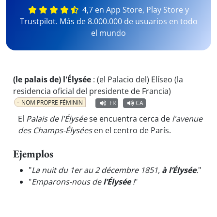
4,7 en App Store, Play Store y
Trustpilot. Más de 8.000.000 de usuarios en todo
el mundo
(le palais de) l'Élysée
:
(el Palacio del) Elíseo (la
residencia oficial del presidente de Francia)
NOM PROPRE FÉMININ
FR
CA
El
Palais de l'Élysée
se encuentra cerca de
l'avenue
des Champs-Élysées
en el centro de París.
Ejemplos
"
La nuit du 1er au 2 décembre 1851,
à l’Élysée
.
"
"
Emparons-nous de
l’Élysée
!
"