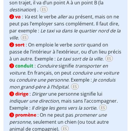
son trajet, il va d’un point A à un point B (la
destination
) .
ES
va
:
Va
est le verbe
aller
au présent, mais on ne
2
peut pas l’employer sans complément. Il faut dire,
par exemple :
Le taxi va dans le quartier nord de la
ville.
ES
sort
:
On emploie le verbe
sortir
quand on
2
passe de l’intérieur à l’extérieur, ou d’un lieu précis
à un autre. Exemple :
Le taxi sort de la ville.
ES
conduit
:
Conduire
signifie
transporter en
3
voiture
. En français, on peut
conduire une voiture
ou
conduire une personne
. Exemple :
Je conduis
mon grand-père à l’hôpital.
ES
dirige
:
Diriger
une personne signifie lui
3
indiquer une direction,
mais sans l’accompagner.
Exemple :
Il dirige les gens vers la sortie.
ES
promène
:
On ne peut pas
promener une
3
personne
, seulement un chien (ou tout autre
animal de compagnie).
ES