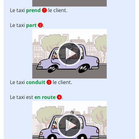
Le taxi
prend
le client.
1
Le taxi
part
.
2
Video
Player
Le taxi
conduit
le client.
3
Le taxi est
en route
.
4
Video
Player