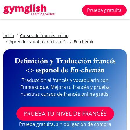
Prueba gratuita
Inicio
Cursos de francés online
Aprender vocabulario francés
En-chemin
Definición y Traducción francés
<> español de
En-chemin
Traducción al francés y vocabulario con
Frantastique. Mejora tu francés y prueba
nuestras
cursos de francés online
gratis.
PRUEBA TU NIVEL DE FRANCÉS
Prueba gratuita, sin obligación de compra