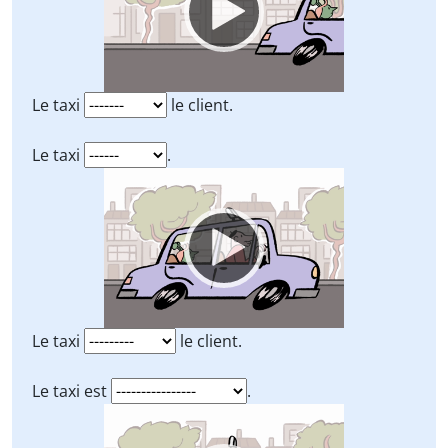
Le taxi
le client.
Le taxi
.
Video
Player
Le taxi
le client.
Le taxi est
.
Video
Player