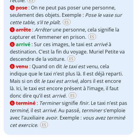
l’école.
ES
pose
:
On ne peut pas poser une personne,
5
seulement des objets. Exemple :
Pose le vase sur
cette table, s’il te plaît.
ES
arrête
:
Arrêter
une personne, cela signifie la
5
capturer et l’emmener en prison.
ES
arrivé
:
Sur ces images, le taxi est
arrivé
à
6
destination. C’est la fin du voyage. Muriel Petite va
descendre de la voiture.
ES
venu
:
Quand on dit
le taxi est venu
, cela
6
indique que le taxi n’est plus là. Il est déjà reparti.
Mais si on dit
le taxi est arrivé
, alors il est encore
là. Ici, le taxi est encore présent à l’image, il faut
donc dire qu’il est
arrivé
.
ES
terminé
:
Terminer
signifie
finir.
Le taxi n’est pas
6
terminé,
il est
arrivé.
Au passé,
terminer
s’emploie
avec l’auxiliaire
avoir
. Exemple :
vous avez terminé
cet exercice
.
ES