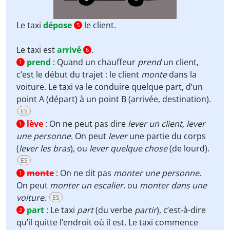
Le taxi
dépose
le client.
5
Le taxi est
arrivé
.
6
prend
:
Quand un chauffeur
prend
un client,
1
c’est le début du trajet : le client
monte
dans la
voiture. Le taxi va le conduire quelque part, d’un
point A (départ) à un point B (arrivée, destination).
ES
lève
:
On ne peut pas dire
lever un client, lever
1
une personne
. On peut
lever
une partie du corps
(
lever les bras
), ou
lever quelque chose
(de lourd).
ES
monte
:
On ne dit pas
monter une personne
.
1
On peut
monter un escalier
, ou
monter dans une
voiture
.
ES
part
:
Le taxi
part
(du verbe
partir
), c’est-à-dire
2
qu’il quitte l’endroit où il est. Le taxi commence