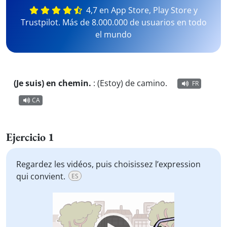
4,7 en App Store, Play Store y
Trustpilot. Más de 8.000.000 de usuarios en todo
el mundo
(Je suis) en chemin.
:
(Estoy) de camino.
FR
CA
Ejercicio 1
Regardez les vidéos, puis choisissez l’expression
qui convient.
ES
Video
Player