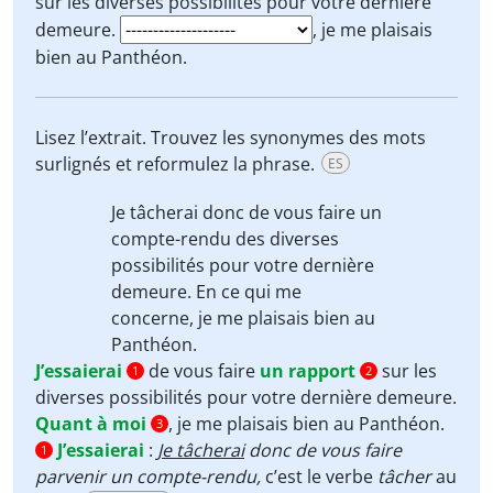
sur les diverses possibilités pour votre dernière
demeure.
, je me plaisais
bien au Panthéon.
Lisez l’extrait. Trouvez les synonymes des mots
surlignés et reformulez la phrase.
ES
Je tâcherai
donc de vous faire un
compte-rendu
des diverses
possibilités pour votre dernière
demeure.
En
ce qui me
concerne
, je me plaisais bien au
Panthéon.
J’essaierai
de vous faire
un rapport
sur les
1
2
diverses possibilités pour votre dernière demeure.
Quant à moi
, je me plaisais bien au Panthéon.
3
J’essaierai
:
Je tâcherai
donc de vous faire
1
parvenir un compte-rendu,
c’est le verbe
tâcher
au