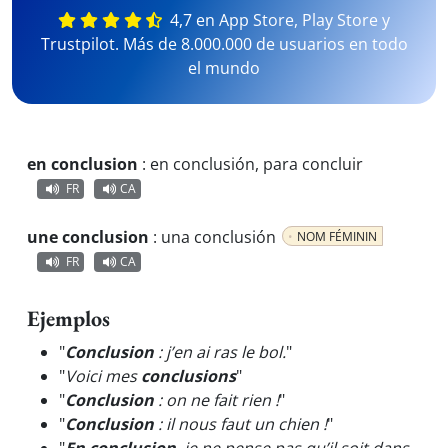
4,7 en App Store, Play Store y
Trustpilot. Más de 8.000.000 de usuarios en todo
el mundo
en conclusion
:
en conclusión, para concluir
FR
CA
une conclusion
:
una conclusión
NOM FÉMININ
FR
CA
Ejemplos
"
Conclusion
: j’en ai ras le bol.
"
"
Voici mes
conclusions
"
"
Conclusion
: on ne fait rien !
"
"
Conclusion
: il nous faut un chien !
"