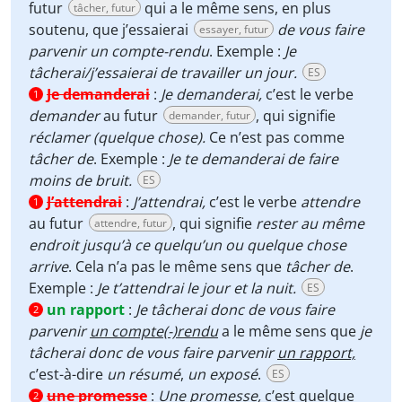
futur
qui a le même sens, en plus
tâcher, futur
soutenu, que j’essaierai
de vous faire
essayer, futur
parvenir un compte-rendu
. Exemple :
Je
tâcherai/j’essaierai de travailler un jour.
ES
Je demanderai
:
Je demanderai,
c’est le verbe
1
demander
au futur
, qui signifie
demander, futur
réclamer
(quelque chose).
Ce n’est pas comme
tâcher de
. Exemple :
Je te demanderai de faire
moins de bruit.
ES
J’attendrai
:
J’attendrai,
c’est le verbe
attendre
1
au futur
, qui signifie
rester au même
attendre, futur
endroit jusqu’à ce quelqu’un ou quelque chose
arrive
. Cela n’a pas le même sens que
tâcher
de
.
Exemple :
Je t’attendrai le jour et la nuit.
ES
un rapport
:
Je tâcherai donc de vous faire
2
parvenir
un compte(-)rendu
a le même sens que
je
tâcherai donc de vous faire parvenir
un rapport,
c’est-à-dire
un résumé
,
un exposé
.
ES
une promesse
:
Une promesse,
c’est quelque
2