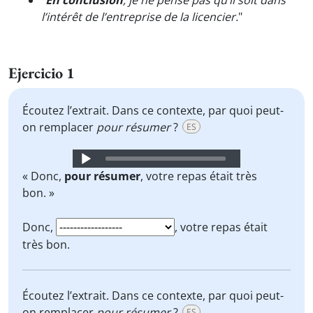
"
En conclusion
, je ne pense pas qu’il soit dans
l’intérêt de l’entreprise de la licencier.
"
Ejercicio 1
Écoutez l’extrait. Dans ce contexte, par quoi peut-
on remplacer
pour résumer
?
ES
Audio
Player
« Donc,
pour résumer
, votre repas était très
bon. »
Donc,
, votre repas était
très bon.
Écoutez l’extrait. Dans ce contexte, par quoi peut-
on remplacer
pour résumer
?
ES