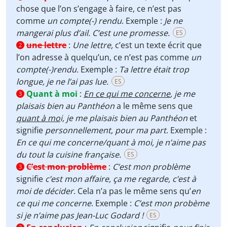
chose que l’on s’engage à faire, ce n’est pas
comme
un compte(-) rendu
. Exemple :
Je ne
mangerai plus d’ail. C’est une promesse.
ES
une lettre
:
Une lettre,
c’est un texte écrit que
2
l’on adresse à quelqu’un, ce n’est pas comme
un
compte(-)rendu.
Exemple :
Ta lettre était trop
longue, je ne l’ai pas lue.
ES
Quant à moi
:
En ce qui me concerne
, je me
3
plaisais bien au Panthéon
a le même sens que
quant à mo
i, je me plaisais bien au Panthéon
et
signifie
personnellement
,
pour ma part
. Exemple :
En ce qui me concerne/quant à moi, je n’aime pas
du tout la cuisine française.
ES
C’est mon problème
:
C’est mon problème
3
signifie
c’est mon affaire,
ça me regarde, c’est à
moi de décider
. Cela n’a pas le même sens qu’
en
ce qui me concerne
. Exemple :
C’est mon probème
si je n’aime pas Jean-Luc Godard !
ES