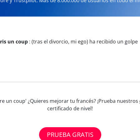
tore y Trustpilot. Más de 8.000.000 de usuarios en todo el 
pris un coup
:
(tras el divorcio, mi ego) ha recibido un golpe
dre un coup' ¿Quieres mejorar tu francés? ¡Prueba nuestros
certificado de nivel!
PRUEBA GRATIS