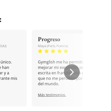
:
Progreso
EEUU)
Maya (París, Francia)
único.
Gymglish me ha permitido
e han
mejorar mi expresión oral y
r y a
escrita en francés. Una cita
rante mis
que no me perdería por nada
del mundo.
Más testimonios.