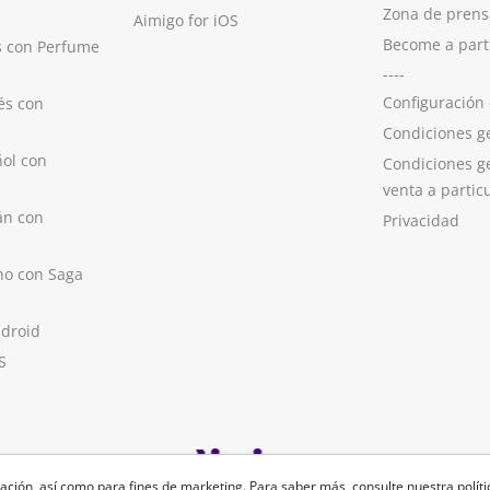
Zona de prens
Aimigo for iOS
Become a part
s con Perfume
----
Configuración
és con
Condiciones g
ol con
Condiciones g
venta a partic
án con
Privacidad
no con Saga
ndroid
S
ación, así como para fines de marketing. Para saber más, consulte nuestra
polít