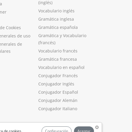
(inglés)
a
Vocabulario inglés
ner
Gramática inglesa
Gramática española
 de Cookies
Gramática y Vocabulario
enerales de uso
(francés)
enerales de
Vocabulario francés
ulares
Gramática francesa
Vocabulario en español
Conjugador Francés
Conjugador Inglés
Conjugador Español
Conjugador Alemán
Conjugador Italiano
ica de cookies
.
Configuración
Aceptar