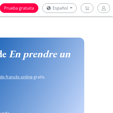
Prueba gratuita
Español
 de
En prendre un
de francés online
gratis.