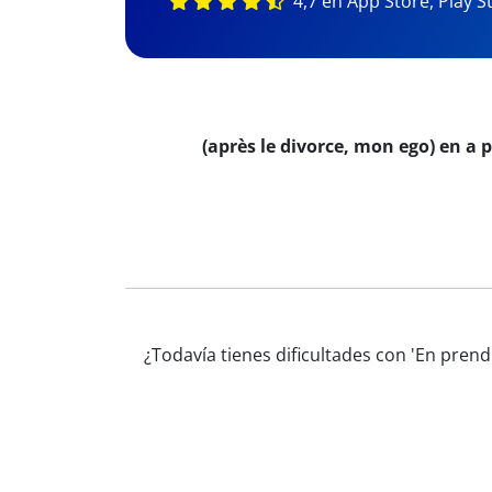
4,7 en App Store, Play S
(après le divorce, mon ego) en a 
¿Todavía tienes dificultades con 'En pren