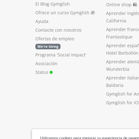
El Blog Gymglish
Online shop 🛍
Ofrece un curso Gymglish
🎁
Aprender inglé
California
Ayuda
Aprender franc
Contacte con nosotros
Frantastique
Ofertas de empleo
Aprender españ
We're hiring
Hotel Borbollón
Programa 'Social Impact'
Aprender alem
Asociación
Wunderbla
Status
Aprender italia
Baldoria
Gymglish for A
Gymglish for iO
Utilizamos cookies para mejorar su experiencia de naveg