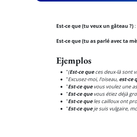
Est-ce que (tu veux un gâteau ?)
:
Est-ce que (tu as parlé avec ta mè
Ejemplos
"
(
Est-ce que
ces deux-là sont 
"
Excusez-moi, l’oiseau,
est-ce 
"
Est-ce que
vous voulez une as
"
Est-ce que
vous étiez déjà gr
"
Est-ce que
les cailloux ont p
"
Est-ce que
je suis vulgaire, 