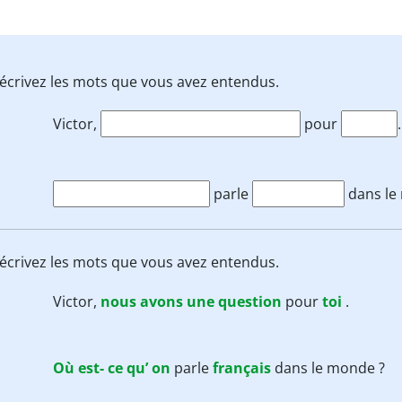
is écrivez les mots que vous avez entendus.
Victor,
pour
.
parle
dans le
is écrivez les mots que vous avez entendus.
Victor,
nous
avons
une
question
pour
toi
.
Où
est-
ce
qu’
on
parle
français
dans le monde ?