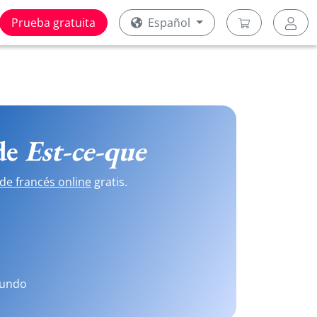
Prueba gratuita
Español
 de
Est-ce-que
de francés online
gratis.
mundo