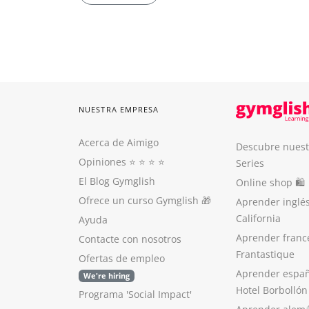
NUESTRA EMPRESA
Acerca de Aimigo
Descubre nuest
Opiniones
⭐️ ⭐️ ⭐️ ⭐️
Series
El Blog Gymglish
Online shop 🛍
Ofrece un curso Gymglish
🎁
Aprender inglé
California
Ayuda
Aprender franc
Contacte con nosotros
Frantastique
Ofertas de empleo
Aprender españ
We're hiring
Hotel Borbollón
Programa 'Social Impact'