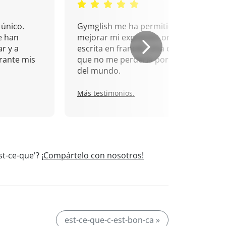
único.
Gymglish me ha permitido
e han
mejorar mi expresión oral y
r y a
escrita en francés. Una cita
rante mis
que no me perdería por nada
del mundo.
Más testimonios.
st-ce-que'?
¡Compártelo con nosotros!
est-ce-que-c-est-bon-ca »