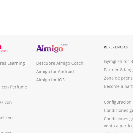
REFERENCIAS
Gymglish for 
ras Learning
Descubre Aimigo Coach
Partner & lan
Aimigo for Android
Zona de prens
Aimigo for iOS
Become a part
s con Perfume
----
Configuración
és con
Condiciones g
ol con
Condiciones g
venta a partic