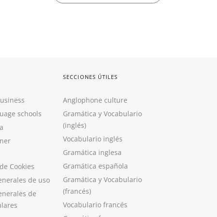
SECCIONES ÚTILES
Business
Anglophone culture
guage schools
Gramática y Vocabulario
(inglés)
a
Vocabulario inglés
ner
Gramática inglesa
Gramática española
 de Cookies
Gramática y Vocabulario
enerales de uso
(francés)
enerales de
Vocabulario francés
ulares