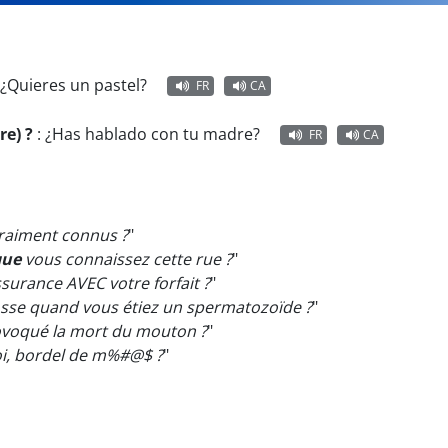
¿Quieres un pastel?
FR
CA
re) ?
:
¿Has hablado con tu madre?
FR
CA
vraiment connus ?
"
que
vous connaissez cette rue ?
"
surance AVEC votre forfait ?
"
osse quand vous étiez un spermatozoïde ?
"
rovoqué la mort du mouton ?
"
moi, bordel de m%#@$ ?
"