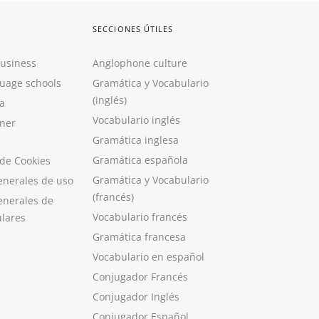
SECCIONES ÚTILES
Business
Anglophone culture
guage schools
Gramática y Vocabulario
(inglés)
a
Vocabulario inglés
ner
Gramática inglesa
Gramática española
 de Cookies
Gramática y Vocabulario
enerales de uso
(francés)
enerales de
Vocabulario francés
ulares
Gramática francesa
Vocabulario en español
Conjugador Francés
Conjugador Inglés
Conjugador Español