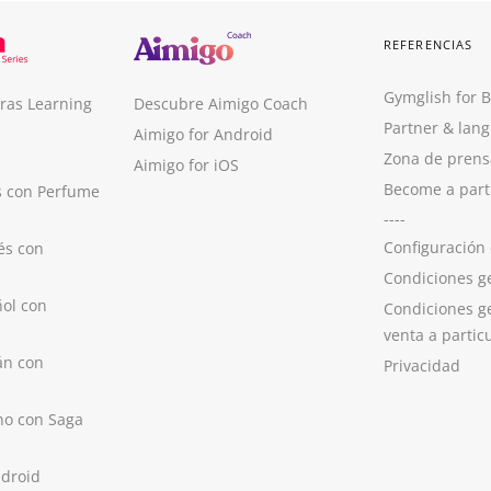
REFERENCIAS
Gymglish for 
ras Learning
Descubre Aimigo Coach
Partner & lan
Aimigo for Android
Zona de prens
Aimigo for iOS
Become a part
s con Perfume
----
Configuración
és con
Condiciones g
ol con
Condiciones g
venta a partic
án con
Privacidad
no con Saga
ndroid