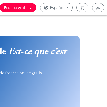
Prueba gratuita
Español
 de
Est-ce que c’est
de francés online
gratis.