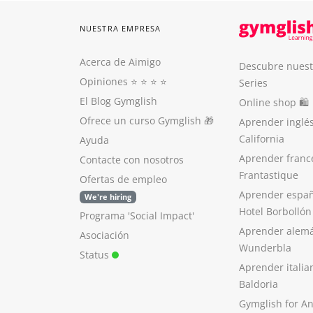
NUESTRA EMPRESA
Acerca de Aimigo
Descubre nuest
Opiniones
⭐️ ⭐️ ⭐️ ⭐️
Series
El Blog Gymglish
Online shop 🛍
Ofrece un curso Gymglish
🎁
Aprender inglé
California
Ayuda
Aprender franc
Contacte con nosotros
Frantastique
Ofertas de empleo
Aprender españ
We're hiring
Hotel Borbollón
Programa 'Social Impact'
Aprender alem
Asociación
Wunderbla
Status
Aprender italia
Baldoria
Gymglish for A