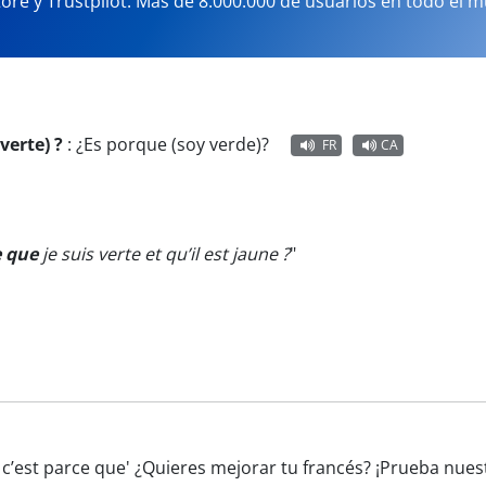
tore y Trustpilot. Más de 8.000.000 de usuarios en todo el 
verte) ?
:
¿Es porque (soy verde)?
FR
CA
e que
je suis verte et qu’il est jaune ?
"
e c’est parce que' ¿Quieres mejorar tu francés? ¡Prueba nue