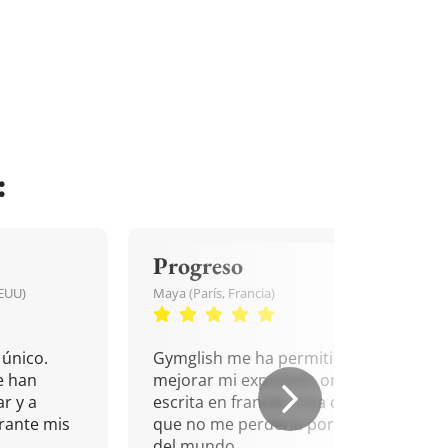
:
Progreso
EEUU)
Maya (París, Francia)
único.
Gymglish me ha permitido
e han
mejorar mi expresión oral y
r y a
escrita en francés. Una cita
rante mis
que no me perdería por nada
del mundo.