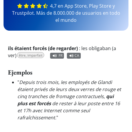
4,7 en App Store, Play Store y
Trustpilot. Más de 8.000.000 de usuarios en todo
el mundo
ils étaient forcés (de regarder)
:
les obligaban (a
ver)
être, imparfait
FR
CA
Ejemplos
"
Depuis trois mois, les employés de Glandi
étaient privés de leurs deux verres de rouge et
cinq tranches de fromage contractuels,
qui
plus est forcés
de rester à leur poste entre 16
et 17h avec Internet comme seul
rafraîchissement.
"