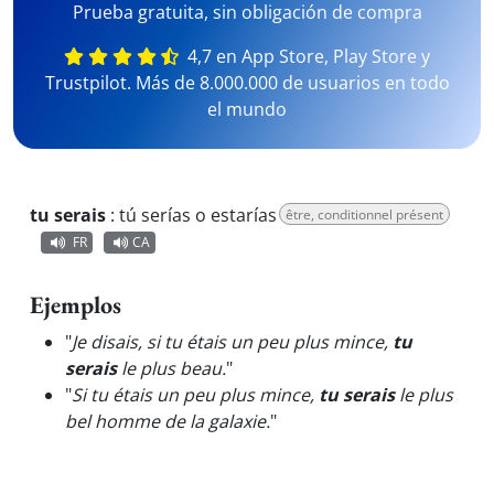
Prueba gratuita, sin obligación de compra
4,7 en App Store, Play Store y
Trustpilot. Más de 8.000.000 de usuarios en todo
el mundo
tu serais
:
tú serías o estarías
être, conditionnel présent
FR
CA
Ejemplos
"
Je disais, si tu étais un peu plus mince,
tu
serais
le plus beau.
"
"
Si tu étais un peu plus mince,
tu serais
le plus
bel homme de la galaxie.
"