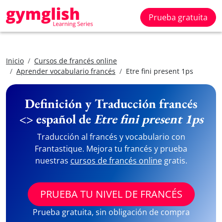
Prueba gratuita
Inicio
Cursos de francés online
Aprender vocabulario francés
Etre fini present 1ps
Definición y Traducción francés
<> español de
Etre fini present 1ps
Traducción al francés y vocabulario con
Frantastique. Mejora tu francés y prueba
nuestras
cursos de francés online
gratis.
PRUEBA TU NIVEL DE FRANCÉS
Prueba gratuita, sin obligación de compra