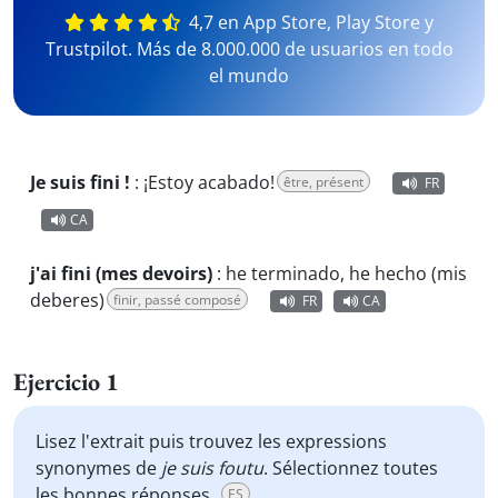
4,7 en App Store, Play Store y
Trustpilot. Más de 8.000.000 de usuarios en todo
el mundo
Je suis fini !
:
¡Estoy acabado!
être, présent
FR
CA
j'ai fini (mes devoirs)
:
he terminado, he hecho (mis
deberes)
finir, passé composé
FR
CA
Ejercicio 1
Lisez l'extrait puis trouvez les expressions
synonymes de
je suis foutu
. Sélectionnez toutes
les bonnes réponses.
ES