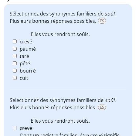
Sélectionnez des synonymes familiers de
soûl.
Plusieurs bonnes réponses possibles.
ES
Elles vous rendront
soûls
.
crevé
paumé
taré
pété
bourré
cuit
Sélectionnez des synonymes familiers de
soûl.
Plusieurs bonnes réponses possibles.
ES
Elles vous rendront
soûls
.
crevé
Dans un registre familier,
être
crevé
signifie