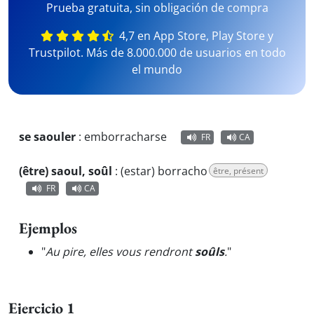
Prueba gratuita, sin obligación de compra
4,7 en App Store, Play Store y
Trustpilot. Más de 8.000.000 de usuarios en todo
el mundo
se saouler
:
emborracharse
FR
CA
(être) saoul, soûl
:
(estar) borracho
être, présent
FR
CA
Ejemplos
"
Au pire, elles vous rendront
soûls
.
"
Ejercicio 1