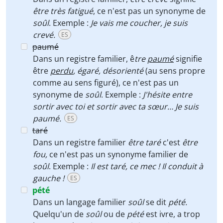
être
très fatigué
, ce n'est pas un synonyme de
soûl
. Exemple :
Je vais me coucher, je suis
crevé.
ES
paumé
Dans un registre familier, ê
tre
paumé
signifie
être
perdu
, égaré, désorienté
(au sens propre
comme au sens figuré), ce n'est pas un
synonyme de
soûl
. Exemple :
J'hésite entre
sortir avec toi et sortir avec ta sœur… Je suis
paumé.
ES
taré
Dans un registre familier
être taré
c'est
être
fou,
ce n'est pas un synonyme familier de
soûl
. Exemple :
Il est taré, ce mec ! Il conduit à
gauche !
ES
pété
Dans un langage familier
soûl
se dit
pété.
Quelqu'un de
soûl
ou de
pété
est ivre, a trop