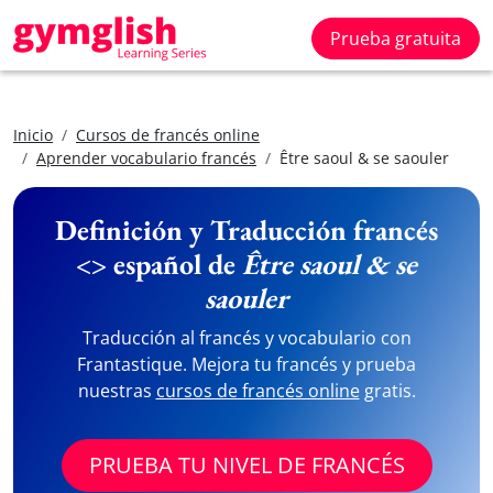
Prueba gratuita
Inicio
Cursos de francés online
Aprender vocabulario francés
Être saoul & se saouler
Definición y Traducción francés
<> español de
Être saoul & se
saouler
Traducción al francés y vocabulario con
Frantastique. Mejora tu francés y prueba
nuestras
cursos de francés online
gratis.
PRUEBA TU NIVEL DE FRANCÉS