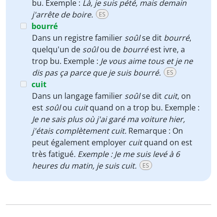
bu. Exemple :
Là, je suis pété, mais demain
j'arrête de boire.
ES
bourré
Dans un registre familier
soûl
se dit
bourré
,
quelqu'un de
soûl
ou de
bourré
est ivre, a
trop bu. Exemple :
Je vous aime tous et je ne
dis pas ça parce que je suis bourré.
ES
cuit
Dans un langage familier
soûl
se dit
cuit
, on
est
soûl
ou
cuit
quand on a trop bu. Exemple :
Je ne sais plus où j'ai garé ma voiture hier,
j'étais complètement cuit.
Remarque
:
On
peut également employer
cuit
quand on est
très fatigué
. Exemple : Je me suis levé à 6
heures du matin, je suis cuit.
ES