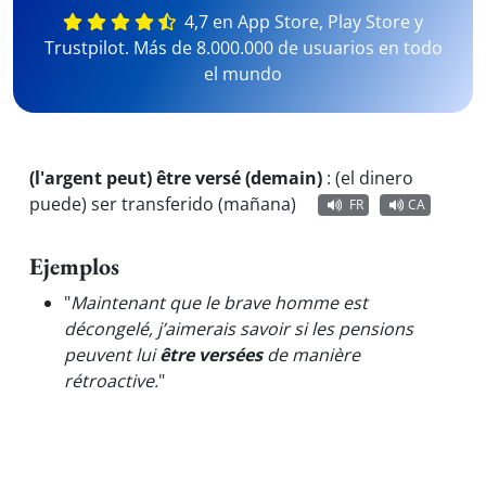
4,7 en App Store, Play Store y
Trustpilot. Más de 8.000.000 de usuarios en todo
el mundo
(l'argent peut) être versé (demain)
:
(el dinero
puede) ser transferido (mañana)
FR
CA
Ejemplos
"
Maintenant que le brave homme est
décongelé, j’aimerais savoir si les pensions
peuvent lui
être versées
de manière
rétroactive.
"