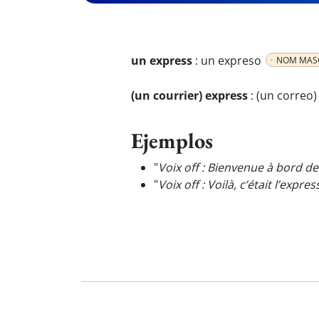
un express
:
un expreso
NOM MAS
(un courrier) express
:
(un correo)
Ejemplos
"
Voix off : Bienvenue à bord de
"
Voix off : Voilà, c’était l’expre