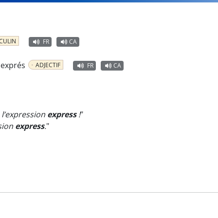
CULIN
FR
CA
 exprés
ADJECTIF
FR
CA
 l’expression
express
!
"
ssion
express
.
"