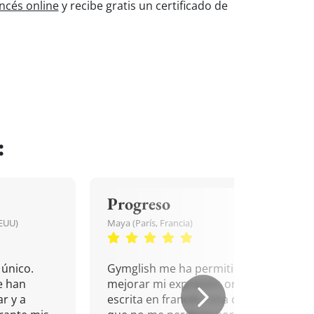
ncés online
y recibe gratis un certificado de
:
Progreso
EEUU)
Maya (París, Francia)
único.
Gymglish me ha permitido
e han
mejorar mi expresión oral y
r y a
escrita en francés. Una cita