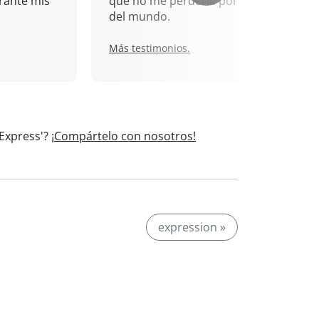
rante mis
que no me perdería por nada
del mundo.
Más testimonios.
'Express'?
¡Compártelo con nosotros!
expression »