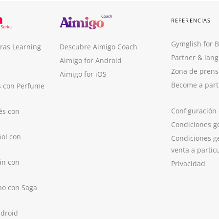
REFERENCIAS
Gymglish for 
ras Learning
Descubre Aimigo Coach
Partner & lan
Aimigo for Android
Zona de prens
Aimigo for iOS
Become a part
s con Perfume
----
Configuración
és con
Condiciones g
ol con
Condiciones g
venta a partic
án con
Privacidad
no con Saga
ndroid