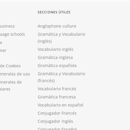
SECCIONES ÚTILES
Business
Anglophone culture
guage schools
Gramática y Vocabulario
(inglés)
a
Vocabulario inglés
ner
Gramática inglesa
Gramática española
 de Cookies
Gramática y Vocabulario
enerales de uso
(francés)
enerales de
Vocabulario francés
ulares
Gramática francesa
Vocabulario en español
Conjugador Francés
Conjugador Inglés
Conjugador Español