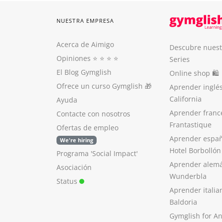
NUESTRA EMPRESA
Acerca de Aimigo
Descubre nuest
Opiniones
⭐️ ⭐️ ⭐️ ⭐️
Series
El Blog Gymglish
Online shop 🛍
Ofrece un curso Gymglish
🎁
Aprender inglé
California
Ayuda
Aprender franc
Contacte con nosotros
Frantastique
Ofertas de empleo
Aprender españ
We're hiring
Hotel Borbollón
Programa 'Social Impact'
Aprender alem
Asociación
Wunderbla
Status
Aprender italia
Baldoria
Gymglish for A