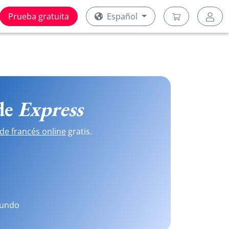
Prueba gratuita
Español
 de
Express
de francés online
gratis.
mundo