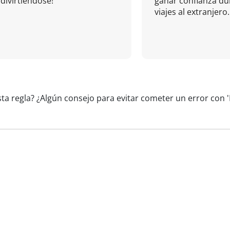
divirtiéndose!
ganar confianza du
viajes al extranjero.
sta regla? ¿Algún consejo para evitar cometer un error con 