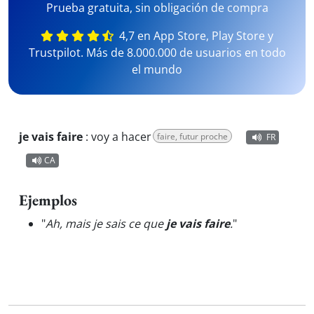
Prueba gratuita, sin obligación de compra
4,7 en App Store, Play Store y
Trustpilot. Más de 8.000.000 de usuarios en todo
el mundo
je vais faire
:
voy a hacer
faire, futur proche
FR
CA
Ejemplos
"
Ah, mais je sais ce que
je vais faire
.
"