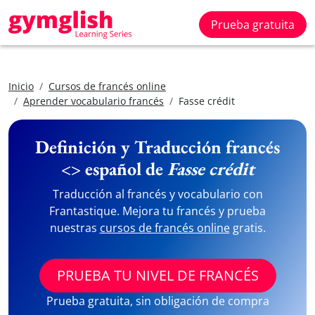
Prueba gratuita
Inicio
Cursos de francés online
Aprender vocabulario francés
Fasse crédit
Definición y Traducción francés
<> español de
Fasse crédit
Traducción al francés y vocabulario con
Frantastique. Mejora tu francés y prueba
nuestras
cursos de francés online
gratis.
PRUEBA TU NIVEL DE FRANCÉS
Prueba gratuita, sin obligación de compra