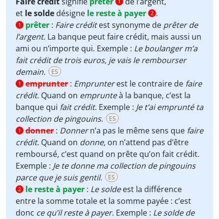
Faire crédit
signifie
prêter
de l’argent,
1
et
le solde
désigne
le reste à payer
.
2
prêter
:
Faire crédit
est synonyme de
prêter de
1
l’argent
. La banque peut faire crédit, mais aussi un
ami ou n’importe qui. Exemple :
Le boulanger m’a
fait crédit de trois euros, je vais le rembourser
demain.
ES
emprunter
:
Emprunter
est le contraire de
faire
1
crédit
. Quand on
emprunte
à la banque, c’est la
banque qui
fait crédit
. Exemple :
Je t’ai emprunté ta
collection de pingouins
.
ES
donner
:
Donner
n’a pas le même sens que
faire
1
crédit
. Quand on
donne,
on n’attend pas d’être
remboursé, c’est quand on prête qu’on fait crédit.
Exemple :
Je te donne ma collection de pingouins
parce que je suis gentil
.
ES
le reste à payer
:
Le solde
est la différence
2
entre la somme totale et la somme payée : c’est
donc
ce qu’il reste à payer
. Exemple :
Le solde de