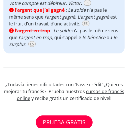
votre compte est débiteur, Victor
.
ES
l’argent que j’ai gagné
:
Le solde
n’a pas le
2
même sens que
l’argent gagné
.
L’argent gagné
est
le fruit d’un travail, d’une activité.
ES
l’argent en trop
:
Le solde
n’a pas le même sens
2
que
l’argent en trop,
qui s’appelle
le
bénéfice
ou
le
surplus
.
ES
¿Todavía tienes dificultades con 'Fasse crédit' ¿Quieres
mejorar tu francés? ¡Prueba nuestros
cursos de francés
online
y recibe gratis un certificado de nivel!
PRUEBA GRATIS