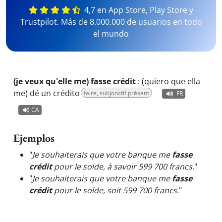
4,7 en App Store, Play Store y
Trustpilot. Más de 8.000.000 de usuarios en todo
el mundo
(je veux qu'elle me) fasse crédit
:
(quiero que ella
me) dé un crédito
faire, subjonctif présent
FR
CA
Ejemplos
"
Je souhaiterais que votre banque me
fasse
crédit
pour le solde, à savoir 599 700 francs.
"
"
Je souhaiterais que votre banque me
fasse
crédit
pour le solde, soit 599 700 francs.
"