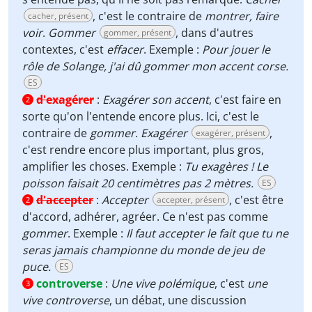
, c'est le contraire de
montrer, faire
cacher, présent
voir
.
Gommer
, dans d'autres
gommer, présent
contextes, c'est
effacer
. Exemple :
Pour jouer le
rôle de Solange, j'ai dû gommer mon accent corse.
ES
d'exagérer
:
Exagérer son accent
, c'est faire en
2
sorte qu'on l'entende encore plus. Ici, c'est le
contraire de
gommer
.
Exagérer
,
exagérer, présent
c'est rendre encore plus important, plus gros,
amplifier les choses. Exemple :
Tu exagères ! Le
poisson faisait 20 centimètres pas 2 mètres.
ES
d'accepter
:
Accepter
, c'est être
accepter, présent
2
d'accord, adhérer, agréer. Ce n'est pas comme
gommer
. Exemple :
Il faut accepter le fait que tu ne
seras jamais championne du monde de jeu de
puce.
ES
controverse
:
Une vive polémique
, c'est
une
3
vive controverse
, un débat, une discussion