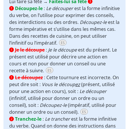
Lui faire sa fête →
Faites-lui sa fête
3
Découpez-le
:
Le découper
est la forme infinitive
1
du verbe, on l’utilise pour exprimer des conseils,
des interdictions ou des ordres.
Découpez-le
est la
forme impérative et s’utilise dans les mêmes cas.
Dans des recettes de cuisine, on peut utiliser
l’infinitif ou l’impératif.
ES
Je le découpe
:
Je le découpe
est du présent. Le
1
présent est utilisé pour décrire une action en
cours et non pour donner un conseil ou une
recette à suivre.
ES
Le découpez
:
Cette tournure est incorrecte. On
1
peut dire soit :
Vous le découp
ez
(présent, utilisé
pour une action en cours), soit :
Le découper
(infinitif, utilisé pour donner un ordre ou un
conseil), soit :
Découpez-le
(impératif, utilisé pour
donner un ordre ou un conseil).
ES
Tranchez-le
:
Le trancher
est la forme infinitive
2
du verbe. Quand on donne des instructions dans