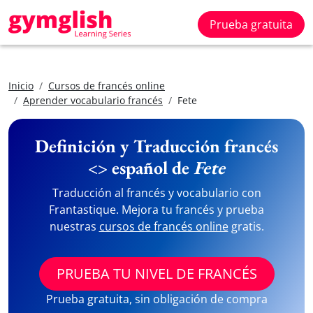
Prueba gratuita
Inicio
Cursos de francés online
Aprender vocabulario francés
Fete
Definición y Traducción francés
<> español de
Fete
Traducción al francés y vocabulario con
Frantastique. Mejora tu francés y prueba
nuestras
cursos de francés online
gratis.
PRUEBA TU NIVEL DE FRANCÉS
Prueba gratuita, sin obligación de compra