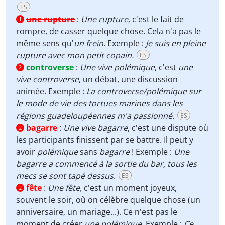
ES
une rupture
:
Une rupture,
c'est le fait de
1
rompre, de casser quelque chose. Cela n'a pas le
même sens qu'
un frein
. Exemple :
Je suis en pleine
rupture avec mon petit copain.
ES
controverse
:
Une vive polémique
, c'est
une
2
vive controverse
, un débat, une discussion
animée. Exemple :
La controverse/polémique sur
le mode de vie des tortues marines dans les
régions guadeloupéennes m'a passionné.
ES
bagarre
:
Une vive bagarre
, c'est une dispute où
2
les participants finissent par se battre. Il peut y
avoir
polémique
sans
bagarre
! Exemple :
Une
bagarre a commencé à la sortie du bar, tous les
mecs se sont tapé dessus.
ES
fête
:
Une fête,
c'est un moment joyeux,
2
souvent le soir, où on célèbre quelque chose (un
anniversaire, un mariage...). Ce n'est pas le
moment de créer
une polémique
. Exemple :
Ce