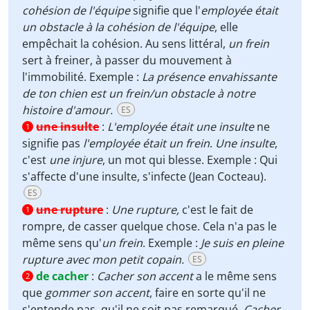
cohésion de l'équipe
signifie que l'
employée était
un obstacle à la cohésion de l'équipe
, elle
empêchait la cohésion. Au sens littéral,
un frein
sert à freiner, à passer du mouvement à
l'immobilité. Exemple :
La présence envahissante
de ton chien est un frein/un obstacle à notre
histoire d'amour.
ES
une insulte
:
L'employée était une insulte
ne
1
signifie pas
l'employée était un frein
.
Une insulte
,
c'est
une injure
, un mot qui blesse. Exemple : Qui
s'affecte d'une insulte, s'infecte (Jean Cocteau).
ES
une rupture
:
Une rupture,
c'est le fait de
1
rompre, de casser quelque chose. Cela n'a pas le
même sens qu'
un frein
. Exemple :
Je suis en pleine
rupture avec mon petit copain.
ES
de cacher
:
Cacher son accent
a le même sens
2
que
gommer son accent
, faire en sorte qu'il ne
s'entende pas, qu'il ne soit pas remarqué.
Cacher