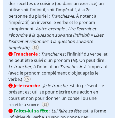
des recettes de cuisine (ou dans un exercice) on
utilise soit l’infinitif, soit l’impératif, à la 2e
personne du pluriel :
Tranchez-le
. À noter : à
l’impératif, on inverse le verbe et le pronom
complément.
Autre exemple : Lire l’extrait et
répondre à la question suivante (infinitif) = Lisez
l’extrait et répondez à la question suivante
(impératif).
ES
Trancher-le
:
Trancher
est l’infinitif du verbe, et
2
ne peut être suivi d’un pronom (
le
). On peut dire :
Le trancher
, à l’infinitif ou
Tranchez-le
à l’impératif
(avec le pronom complément d’objet après le
verbe.)
ES
Je le tranche
:
Je le tranche
est du présent. Le
2
présent est utilisé pour décrire une action en
cours et non pour donner un conseil ou une
recette à suivre.
ES
Faites-lui sa fête
:
Lui faire sa fête
est la forme
3
infinitive du verbe. Quand on donne des