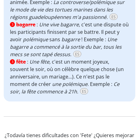
animée. Exemple :
La controverse/polémique sur
le mode de vie des tortues marines dans les
régions guadeloupéennes m'a passionné.
ES
bagarre
:
Une vive bagarre
, c'est une dispute où
3
les participants finissent par se battre. Il peut y
avoir
polémique
sans
bagarre
! Exemple :
Une
bagarre a commencé à la sortie du bar, tous les
mecs se sont tapé dessus.
ES
fête
:
Une fête,
c'est un moment joyeux,
3
souvent le soir, où on célèbre quelque chose (un
anniversaire, un mariage...). Ce n'est pas le
moment de créer
une polémique
. Exemple :
Ce
soir, la fête commence à 21h.
ES
¿Todavía tienes dificultades con 'Fete' ¿Quieres mejorar