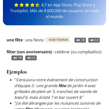
4,7 en App Store, Play Store y
Trustpilot. Más de 8.000.000 de usuarios en todo
el mundo
une fête
:
una fiesta
NOM FÉMININ
FR
CA
fêter (son anniversaire)
:
celebrar (su cumpleaños)
FR
CA
Ejemplos
"
S’ensuivra notre événement de construction
d’équipe 3 : une grande
fête
de jardin 4 avec
grillades de plein air 5, tranches de viande de
bœuf 6, maïs éclaté 7 et bar ouvert 8.
"
"
J’ai été dérangée par les nuisances sonores de