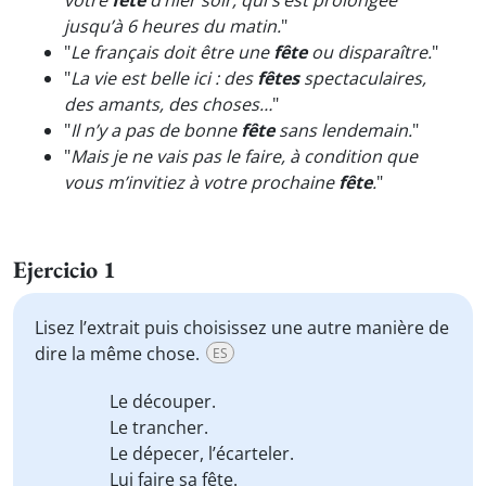
votre
fête
d’hier soir, qui s’est prolongée
jusqu’à 6 heures du matin.
"
"
Le français doit être une
fête
ou disparaître.
"
"
La vie est belle ici : des
fêtes
spectaculaires,
des amants, des choses…
"
"
Il n’y a pas de bonne
fête
sans lendemain.
"
"
Mais je ne vais pas le faire, à condition que
vous m’invitiez à votre prochaine
fête
.
"
Ejercicio 1
Lisez l’extrait puis choisissez une autre manière de
dire la même chose.
ES
Le découper.
Le trancher.
Le dépecer, l’écarteler.
Lui faire sa fête.