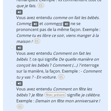
que je fais.
ES
Vous avez entendu
comme on fait les bébés
.
Comm
e
et
comm
ent
ne se
prononcent pas de la même façon. Exemple :
Comme tu
es libre ce soir, viens manger à la
maison !
ES
Vous avez entendu
Comment on fait les
bébés ?
, ce qui signifie
De quelle manière on
conçoit les bébés
?
Comment (…) ?
interroge
sur la manière, la façon. Exemple : -
Comment
tu y vas ? - En voiture.
ES
Vous avez entendu
Comment on fête les
bébés
?
Je fête
signifie
je célèbre
.
fêter, présent
Exemple :
Demain on fête mon anniversaire !
ES