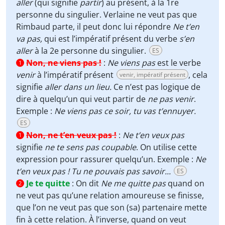
aller
(qui signifie
partir
) au présent, à la 1re
personne du singulier. Verlaine ne veut pas que
Rimbaud parte, il peut donc lui répondre
Ne t’en
va pas,
qui est l’impératif présent du verbe
s’en
aller
à la 2e personne du singulier.
ES
Non, ne viens pas !
:
Ne viens pas
est le verbe
1
venir
à l’impératif présent
, cela
venir, impératif présent
signifie
aller dans un lieu.
Ce n’est pas logique de
dire à quelqu’un qui veut partir de
ne pas venir
.
Exemple :
Ne viens pas ce soir, tu vas t’ennuyer.
ES
Non, ne t’en veux pas !
:
Ne t’en veux pas
1
signifie
ne te sens pas coupable
. On utilise cette
expression pour rassurer quelqu’un. Exemple :
Ne
t’en veux pas ! Tu ne pouvais pas savoir...
ES
Je te quitte
:
On dit
Ne me quitte pas
quand on
2
ne veut pas qu’une relation amoureuse se finisse,
que l’on ne veut pas que son (sa) partenaire mette
fin à cette relation. À l’inverse, quand on veut