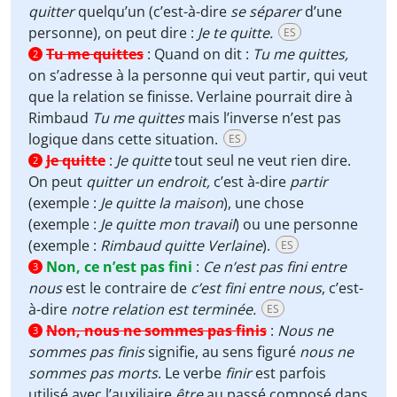
quitter
quelqu’un (c’est-à-dire
se séparer
d’une
personne), on peut dire :
Je te quitte.
ES
Tu me quittes
:
Quand on dit :
Tu me quittes,
2
on s’adresse à la personne qui veut partir, qui veut
que la relation se finisse. Verlaine pourrait dire à
Rimbaud
Tu me quittes
mais l’inverse n’est pas
logique dans cette situation.
ES
Je quitte
:
Je quitte
tout seul ne veut rien dire.
2
On peut
quitter un endroit,
c’est à-dire
partir
(exemple :
Je quitte la maison
), une chose
(exemple :
Je quitte mon travail
) ou une personne
(exemple :
Rimbaud quitte Verlaine
).
ES
Non, ce n’est pas fini
:
Ce n’est pas fini entre
3
nous
est le contraire de
c’est fini entre nous
, c’est-
à-dire
notre relation est terminée.
ES
Non, nous ne sommes pas finis
:
Nous ne
3
sommes pas finis
signifie, au sens figuré
nous ne
sommes pas morts
. Le verbe
finir
est parfois
utilisé avec l’auxiliaire
être
au passé composé dans