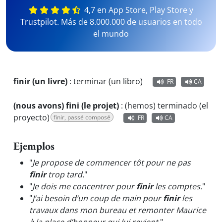
4,7 en App Store, Play Store y
Trustpilot. Más de 8.000.000 de usuarios en todo
el mundo
finir (un livre)
:
terminar (un libro)
FR
CA
(nous avons) fini (le projet)
:
(hemos) terminado (el
proyecto)
finir, passé composé
FR
CA
Ejemplos
"
Je propose de commencer tôt pour ne pas
finir
trop tard.
"
"
Je dois me concentrer pour
finir
les comptes.
"
"
J’ai besoin d’un coup de main pour
finir
les
travaux dans mon bureau et remonter Maurice