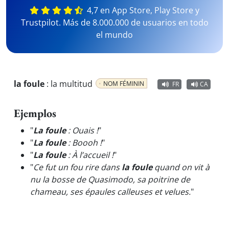
4,7 en App Store, Play Store y
Trustpilot. Más de 8.000.000 de usuarios en todo
el mundo
la foule
:
la multitud
NOM FÉMININ
FR
CA
Ejemplos
"
La foule
: Ouais !
"
"
La foule
: Boooh !
"
"
La foule
: À l’accueil !
"
"
Ce fut un fou rire dans
la foule
quand on vit à
nu la bosse de Quasimodo, sa poitrine de
chameau, ses épaules calleuses et velues.
"