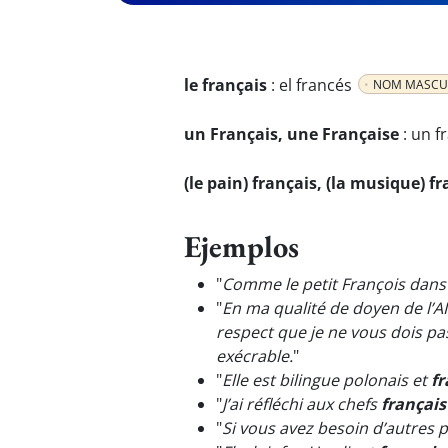
le français
:
el francés
NOM MASCU
un Français, une Française
:
un f
(le pain) français, (la musique) f
Ejemplos
"
Comme le petit François dans vo
"
En ma qualité de doyen de l’A
respect que je ne vous dois pas
exécrable.
"
"
Elle est bilingue polonais et
fr
"
J’ai réfléchi aux chefs
français
"
Si vous avez besoin d’autres 