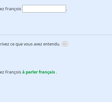
dez François
.
 écrivez ce que vous avez entendu.
ES
dez François
à
parler
français
.