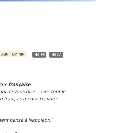
ULIN, FÉMININ
FR
CA
ngue
française
.
"
oi de vous dire – avec tout le
un français médiocre, voire
lement pensé à Napoléon.
"