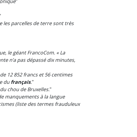
honique
"
"
e les parcelles de terre sont très
que, le géant FrancoCom. « La
nte n’a pas dépassé dix minutes,
de 12 852 francs et 56 centimes
ge du
français
.
"
 du chou de Bruxelles.
"
e de manquements à la langue
icismes (liste des termes frauduleux