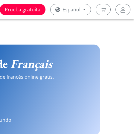
Prueba gratuita
Español
 de
Français
de francés online
gratis.
mundo