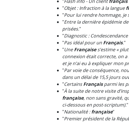
"
Flash info - Un client
français
"
Objet : Infraction à la langue
f
"
Pour lui rendre hommage, je 
"
Entre la dernière épidémie d
prisées.
"
"
Diagnostic : Condescendance 
"
Pas idéal pour un
Français
.
"
"
Une
Française
s’estime « plut
connexion était correcte, on a
et je n’ai eu à expliquer mon 
"
Par voie de conséquence, nous
dans un délai de 15,5 jours ouv
"
Certains
Français
parmi les p
"
À la suite de notre visite d’
française
, non sans gravité, q
ci-dessous en post-scriptum).
"
"
Nationalité :
française
"
"
Premier président de la Répu