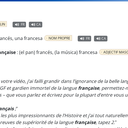
LIN
FR
CA
rancés, una francesa
NOM PROPRE
FR
CA
rançaise
:
(el pan) francés, (la música) francesa
ADJECTIF MASC
tre vidéo, j’ai failli grandir dans l’ignorance de la belle la
IGF et gardien immortel de la langue
française
, permettez-m
 – que vous parlez et écrivez pour la plupart d’entre vous 
ançais
;
"
les plus impressionnants de l’Histoire et j’ai tout naturel
preuves de supériorité de la langue
française
, tapez 2.
"