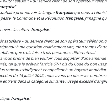
« plutôt satisfait » du service client de son opérateur télép
rançaise
"
souhaite promouvoir la langue
française
qui nous a réunis.
e peste, la Commune et la Révolution
française
, j’imagine qu
envers la culture
française
.
"
ôt satisfaite » du service client de son opérateur téléphoni
 répondu à ma question relativement vite, mon temps d’atte
problème que trois fois à trois personnes différentes…
"
 vous prions de bien vouloir vous acquitter d’une amende 
rés, tel que le prévoit l’article 67-1 bis du Code du bon usa
lus radicaux s’indignent et appellent à un boycott immédiat
inspection du 15 juillet 2042, nous avons pu observer nombr
ui entrent dans la catégorie suivante : usage excessif d’angl
blique
française
.
"