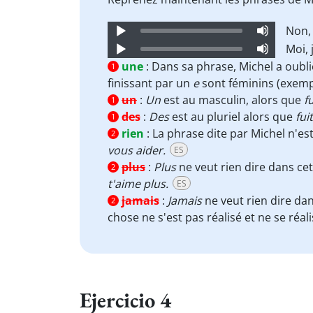
Audio
Non,
Player
Audio
Moi, 
Player
une
:
Dans sa phrase, Michel a oublié 
1
finissant par un
e
sont féminins (exemple
un
:
Un
est au masculin, alors que
f
1
des
:
Des
est au pluriel alors que
fui
1
rien
:
La phrase dite par Michel n'est
2
vous aider.
ES
plus
:
Plus
ne veut rien dire dans ce
2
t'aime plus.
ES
jamais
:
Jamais
ne veut rien dire da
2
chose ne s'est pas réalisé et ne se réal
Ejercicio 4