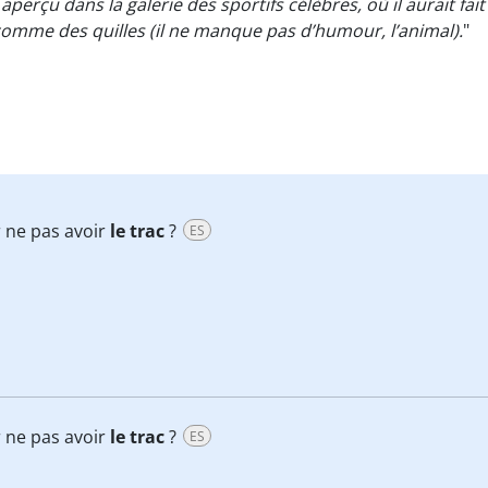
té aperçu dans la galerie des sportifs célèbres, où il aurait 
omme des quilles (il ne manque pas d’humour, l’animal).
"
r ne pas avoir
le trac
?
ES
r ne pas avoir
le trac
?
ES