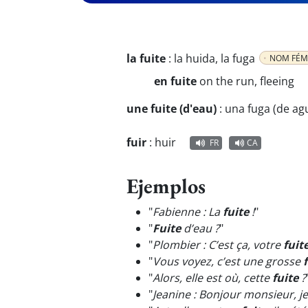
la fuite
:
la huida, la fuga
NOM FÉM
en fuite
on the run, fleeing
une fuite (d'eau)
:
una fuga (de ag
fuir
:
huir
FR
CA
Ejemplos
"
Fabienne : La
fuite
!
"
"
Fuite
d’eau ?
"
"
Plombier : C’est ça, votre
fuit
"
Vous voyez, c’est une grosse
"
Alors, elle est où, cette
fuite
?
"
Jeanine : Bonjour monsieur, je