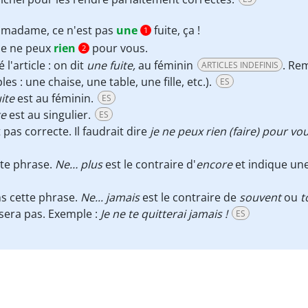
 madame, ce n'est pas
une
fuite, ça !
1
je ne peux
rien
pour vous.
2
l'article : on dit
une fuite
,
au féminin
. Re
ARTICLES INDEFINIS
s : une chaise, une table, une fille, etc.).
ES
uite
est au féminin.
ES
te
est au singulier.
ES
 pas correcte. Il faudrait dire
je ne peux rien (faire) pour vo
tte phrase.
Ne… plus
est le contraire d'
encore
et indique une
ns cette phrase.
Ne... jamais
est le contraire de
souvent
ou
t
isera pas. Exemple :
Je ne te quitterai jamais !
ES