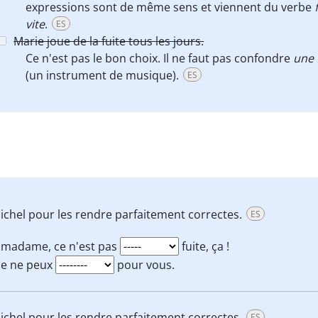
expressions sont de même sens et viennent du verbe
vite
.
ES
Marie joue de la fuite tous les jours.
Ce n'est pas le bon choix. Il ne faut pas confondre
une 
(un instrument de musique).
ES
chel pour les rendre parfaitement correctes.
ES
 madame, ce n'est pas
fuite, ça !
je ne peux
pour vous.
chel pour les rendre parfaitement correctes.
ES