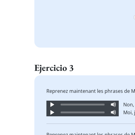
Ejercicio 3
Reprenez maintenant les phrases de Mi
Audio
Non,
Player
Audio
Moi, 
Player
Reprenez maintenant les phrases de Mi