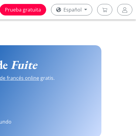
Prueba gratuita
Español
 de
Fuite
de francés online
gratis.
mundo