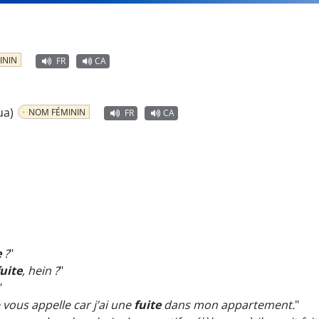
ININ
FR
CA
ua)
NOM FÉMININ
FR
CA
e
?
"
fuite
, hein ?
"
"
 vous appelle car j’ai une
fuite
dans mon appartement.
"