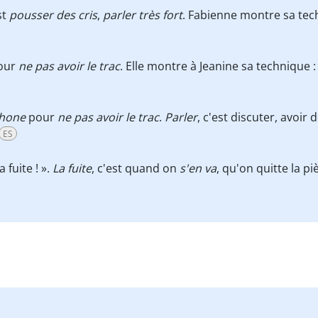
st
pousser des cris
,
parler très fort
. Fabienne montre sa tech
pour
ne pas avoir le trac
. Elle montre à Jeanine sa technique :
phone
pour
ne pas avoir le trac
.
Parler
, c'est discuter, avoir 
ES
 fuite ! ».
La fuite
, c'est quand on
s'en va
, qu'on quitte la p