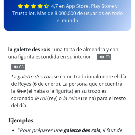
4,7 en App Store, Play Store y
Trustpilot. Más de 8.000.000 de usuarios en todo
el mundo
la galette des rois
:
una tarta de almendra y con
una figurita escondida en su interior
FR
CA
La galette des rois
se come tradicionalmente el día
de Reyes (6 de enero). La persona que encuentra
la
fève
(el haba o la figurita) en su trozo es
coronado
le roi
(rey) o
la reine
(reina) para el resto
del día.
Ejemplos
"
Pour préparer une
galette des rois
, il faut de