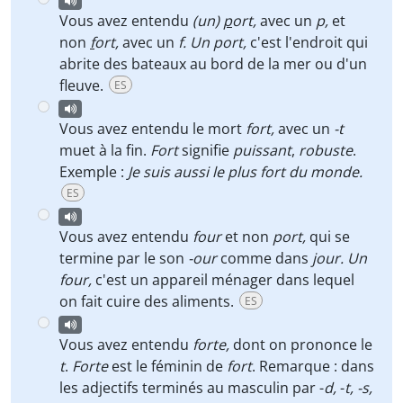
Vous avez entendu
(un)
p
ort,
avec un
p,
et
non
f
ort,
avec un
f.
Un port,
c'est l'endroit qui
abrite des bateaux au bord de la mer ou d'un
fleuve.
ES
Vous avez entendu le mort
fort,
avec un
-t
muet à la fin.
Fort
signifie
puissant
,
robuste
.
Exemple :
Je suis aussi le plus fort du monde.
ES
Vous avez entendu
four
et non
port,
qui se
termine par le son
-our
comme dans
jour. Un
four,
c'est un appareil ménager dans lequel
on fait cuire des aliments.
ES
Vous avez entendu
forte,
dont on prononce le
t
.
Forte
est le féminin de
fort
. Remarque : dans
les adjectifs terminés au masculin par -
d,
-
t, -s,