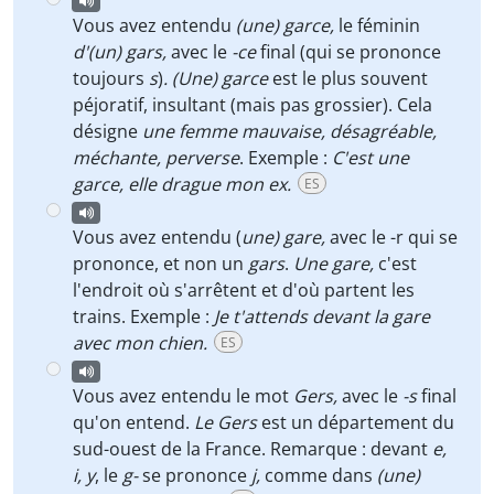
Vous avez entendu
(une) garce,
le féminin
d'(un) gars,
avec le
-ce
final (qui se prononce
toujours
s
)
. (Une) garce
est le plus souvent
péjoratif, insultant (mais pas grossier). Cela
désigne
une femme mauvaise, désagréable,
méchante, perverse
. Exemple :
C'est une
garce, elle drague mon ex.
ES
Vous avez entendu (
une) gare,
avec le -r qui se
prononce, et non un
gars
.
Une gare,
c'est
l'endroit où s'arrêtent et d'où partent les
trains. Exemple :
Je t'attends devant la gare
avec mon chien.
ES
Vous avez entendu le mot
Gers,
avec le
-s
final
qu'on entend.
Le Gers
est un département du
sud-ouest de la France. Remarque : devant
e,
i,
y
, le
g-
se prononce
j,
comme dans
(une)