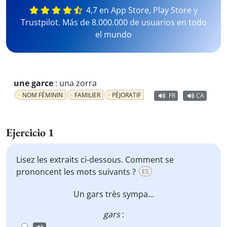
4,7 en App Store, Play Store y
Trustpilot. Más de 8.000.000 de usuarios en todo
el mundo
une garce
:
una zorra
NOM FÉMININ
FAMILIER
PÉJORATIF
FR
CA
Ejercicio 1
Lisez les extraits ci-dessous. Comment se
prononcent les mots suivants ?
ES
Un
gars
très sympa...
gars
: