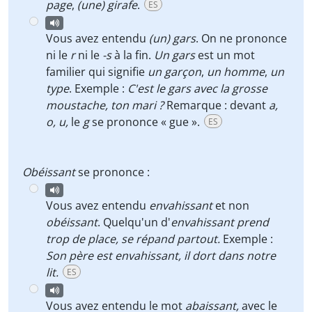
page
,
(une)
girafe
.
ES
Vous avez entendu
(un)
gars
. On ne prononce
ni le
r
ni le
-s
à la fin.
Un gars
est un mot
familier qui signifie
un garçon
,
un homme
,
un
type
. Exemple :
C'est le gars avec la grosse
moustache, ton mari ?
Remarque
:
devant
a,
o, u,
le
g
se prononce « gue ».
ES
Obéissant
se prononce :
Vous avez entendu
envahissant
et non
obéissant
. Quelqu'un d'
envahissant
prend
trop de place, se répand partout.
Exemple :
Son père est envahissant, il dort dans notre
lit.
ES
Vous avez entendu le mot
abaissant,
avec le