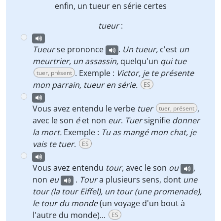
enfin, un
tueur
en série certes
tueur
:
Tueur
se prononce
.
Un tueur,
c'est
un
meurtrier, un assassin,
quelqu'un
qui tue
. Exemple :
Victor, je te présente
tuer, présent
mon parrain, tueur en série.
ES
Vous avez entendu le verbe
tuer
,
tuer, présent
avec le son
é
et non
eur
.
Tuer
signifie
donner
la mort.
Exemple :
Tu as mangé mon chat, je
vais te tuer
.
ES
Vous avez entendu
tour,
avec le son
ou
,
non
eu
.
Tour
a plusieurs sens, dont
une
tour (la tour Eiffel),
un tour (une promenade),
le tour du monde
(un voyage d'un bout à
l'autre du monde)...
ES