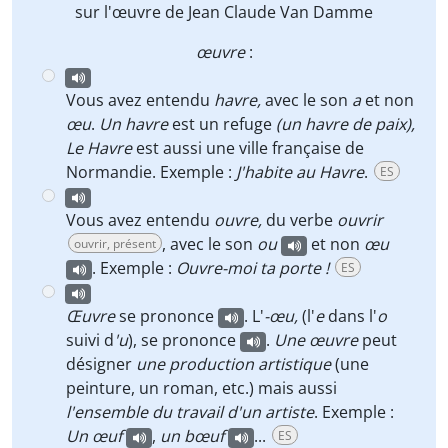
sur l'
œuvre
de Jean Claude Van Damme
œuvre
:
Vous avez entendu
havre,
avec le son
a
et non
œu
.
Un havre
est un refuge
(un havre de paix),
Le Havre
est aussi une ville française de
Normandie. Exemple :
J'habite au Havre
.
ES
Vous avez entendu
ouvre,
du verbe
ouvrir
, avec le son
ou
et non
œu
ouvrir, présent
. Exemple :
Ouvre-moi ta porte !
ES
Œuvre
se prononce
. L'
-œu,
(l'
e
dans l'
o
suivi d
'u
), se prononce
.
Une œuvre
peut
désigner
une production artistique
(une
peinture, un roman, etc.) mais aussi
l'ensemble du travail d'un artiste
. Exemple :
Un œuf
,
un bœuf
...
ES