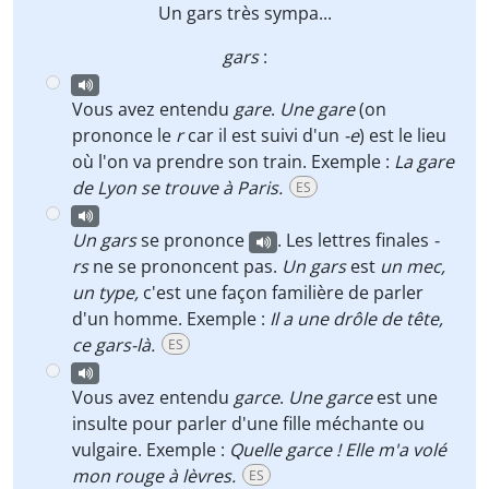
Un
gars
très sympa...
gars
:
Vous avez entendu
gare
.
Une gare
(on
prononce le
r
car il est suivi d'un
-e
) est le lieu
où l'on va prendre son train. Exemple :
La gare
de Lyon se trouve à Paris.
ES
Un gars
se prononce
. Les lettres finales
-
rs
ne se prononcent pas.
Un gars
est
un mec,
un type,
c'est une façon familière de parler
d'un homme. Exemple :
Il a une drôle de tête,
ce gars-là.
ES
Vous avez entendu
garce
.
Une garce
est une
insulte pour parler d'une fille méchante ou
vulgaire. Exemple :
Quelle garce ! Elle m'a volé
mon rouge à lèvres.
ES