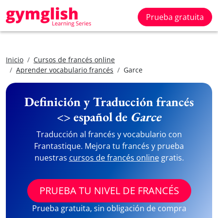
Prueba gratuita
Inicio
Cursos de francés online
Aprender vocabulario francés
Garce
Definición y Traducción francés
<> español de
Garce
Traducción al francés y vocabulario con
Frantastique. Mejora tu francés y prueba
nuestras
cursos de francés online
gratis.
PRUEBA TU NIVEL DE FRANCÉS
Prueba gratuita, sin obligación de compra