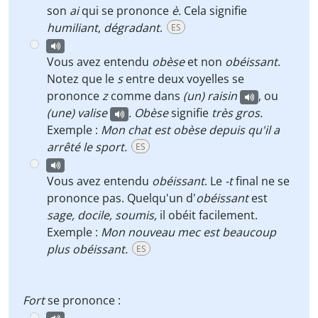
son
ai
qui se prononce
è.
Cela signifie
humiliant
,
dégradant
.
ES
Vous avez entendu
obèse
et non
obéissant
.
Notez que le
s
entre deux voyelles se
prononce
z
comme dans
(un) raisin
, ou
(une) valise
. Obèse
signifie
très gros.
Exemple :
Mon chat est obèse depuis qu'il a
arrêté le sport.
ES
Vous avez entendu
obéissant
. Le
-t
final ne se
prononce pas. Quelqu'un d'
obéissant
est
sage,
docile,
soumis,
il obéit facilement.
Exemple :
Mon nouveau mec est beaucoup
plus obéissant.
ES
Fort
se prononce :