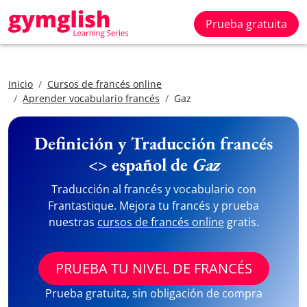
Prueba gratuita
Inicio
Cursos de francés online
Aprender vocabulario francés
Gaz
Definición y Traducción francés
<> español de
Gaz
Traducción al francés y vocabulario con
Frantastique. Mejora tu francés y prueba
nuestras
cursos de francés online
gratis.
PRUEBA TU NIVEL DE FRANCÉS
Prueba gratuita, sin obligación de compra