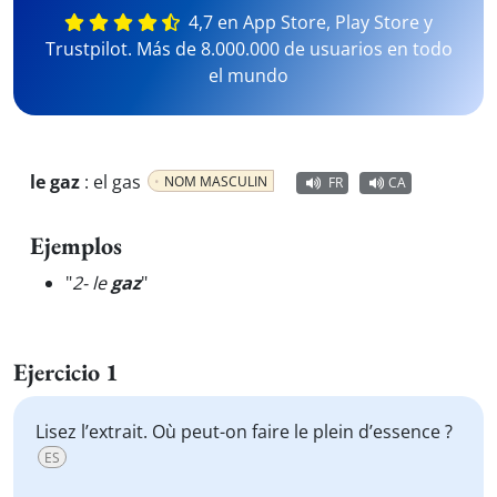
4,7 en App Store, Play Store y
Trustpilot. Más de 8.000.000 de usuarios en todo
el mundo
le gaz
:
el gas
NOM MASCULIN
FR
CA
Ejemplos
"
2- le
gaz
"
Ejercicio 1
Lisez l’extrait. Où peut-on faire le plein d’essence ?
ES