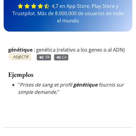
4,7 en App Store, Play Store y
Trustpilot. Más de 8.000.000 de usuarios en todo
el mundo
génétique
:
genética (relativo a los genes o al ADN)
ADJECTIF
FR
CA
Ejemplos
"
Prises de sang et profil
génétique
fournis sur
simple demande.
"