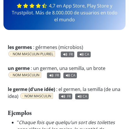
4,7 en App Store, Play Store y
Trustpilot. Más de 8.000.000 de usuarios en todo
el mundo
les germes
:
gérmenes (microbios)
NOM MASCULIN PLURIEL
FR
CA
un germe
:
un germen, una semilla, un brote
NOM MASCULIN
FR
CA
le germe (d'une idée)
:
el germen, la semilla (de una
idea)
NOM MASCULIN
FR
CA
Ejemplos
"
Chaque fois que quelqu’un sort des toilettes