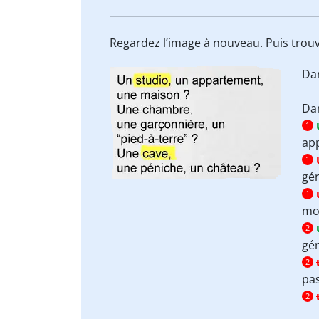
Regardez l’image à nouveau. Puis trouv
Da
Da
1
app
1
gén
1
mot
2
gén
2
pas
2