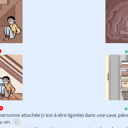
u
u
3
ersonne attachée (c'est-à-dire ligotée) dans
une cave,
pièc
u vin.
ES