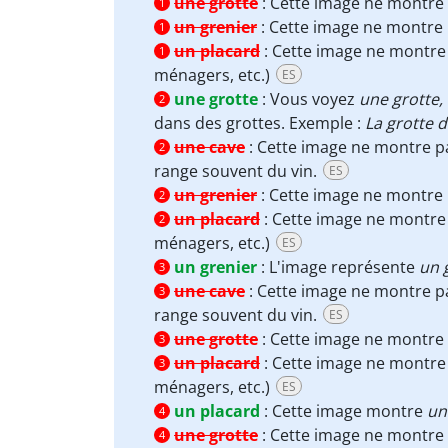
une grotte
:
Cette image ne montre
1
un grenier
:
Cette image ne montre
1
un placard
:
Cette image ne montre
1
ménagers, etc.)
ES
une grotte
:
Vous voyez
une grotte,
2
dans des grottes. Exemple :
La grotte 
une cave
:
Cette image ne montre p
2
range souvent du vin.
ES
un grenier
:
Cette image ne montre
2
un placard
:
Cette image ne montre
2
ménagers, etc.)
ES
un grenier
:
L'image représente
un 
3
une cave
:
Cette image ne montre p
3
range souvent du vin.
ES
une grotte
:
Cette image ne montre
3
un placard
:
Cette image ne montre
3
ménagers, etc.)
ES
un placard
:
Cette image montre
un
4
une grotte
:
Cette image ne montre
4