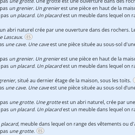
 pas
une grotte
. Une grotte est une ouverture dans des roc
 pas
un grenier. Un grenier
est une pièce en haut de la maiso
 pas
un placard
.
Un placard
est un meuble dans lequel on r
un abri naturel crée par une ouverture dans des rochers. 
de Lascaux
.
ES
as
une cave
.
Une cave
est une pièce située au sous-sol d'
 pas
un grenier
.
Un grenier
est une pièce en haut de la maiso
 pas
un placard
.
Un placard
est un meuble dans lequel on r
grenier,
situé au dernier étage de la maison, sous les toits.
as
une cave
.
Une cave
est une pièce située au sous-sol d’u
 pas
une grotte
.
Une grotte
est un abri naturel, crée par u
 pas
un placard
.
Un placard
est un meuble dans lequel on r
 placard,
meuble dans lequel on range des vêtements ou d'aut
 pas
une grotte.
ES