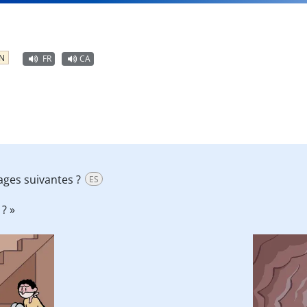
N
FR
CA
ages suivantes ?
ES
? »