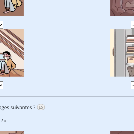
ages suivantes ?
ES
? »