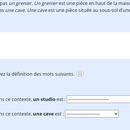
 pas
un grenier
.
Un grenier
est une pièce en haut de la maiso
as
une cave
.
Une cave
est une pièce située au sous-sol d’u
ez la définition des mots suivants.
ES
ns ce contexte,
un studio
est :
ns ce contexte,
une cave
est :