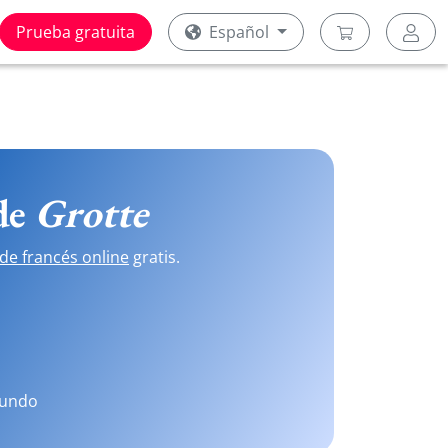
Prueba gratuita
Español
 de
Grotte
de francés online
gratis.
mundo