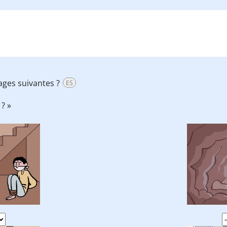
ages suivantes ?
ES
? »