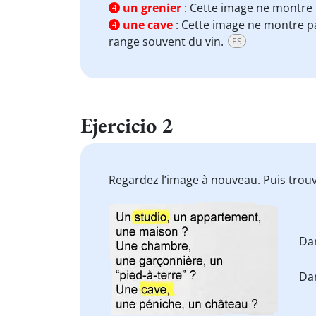
un grenier
:
Cette image ne montre
4
une cave
:
Cette image ne montre p
4
range souvent du vin.
ES
Ejercicio 2
Regardez l’image à nouveau. Puis trouv
Da
Da