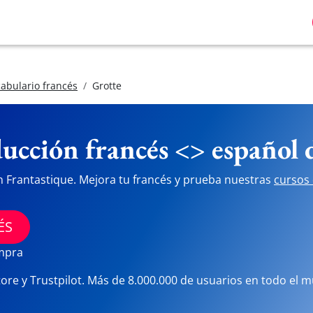
abulario francés
Grotte
ucción francés <> español
n Frantastique. Mejora tu francés y prueba nuestras
cursos 
ÉS
ompra
tore y Trustpilot. Más de 8.000.000 de usuarios en todo el 