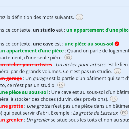
ez la définition des mots suivants.
ES
ns ce contexte,
un studio
est :
un appartement d’une pièc
ns ce contexte,
une cave
est :
une pièce au sous-sol
2
un appartement d’une pièce
:
Quand on parle de logement,
artement, d’une seule pièce.
ES
un atelier pour artistes
:
Un atelier pour artistes
est le lieu
éral par de grands volumes. Ce n’est pas un studio.
ES
un garage
:
Un
garage
est la partie d’un bâtiment qui sert 
o, ce n’est pas un studio.
ES
une pièce au sous-sol
:
Une cave est au sous-sol d’un bâtim
éral à stocker des choses (du vin, des provisions).
ES
une grotte
:
Une grotte
n’est pas une pièce dans un bâtimen
) qui peut servir d’abri. Exemple :
La grotte de Lascaux
.
ES
un grenier
:
Un grenier
se situe sous les toits et non au sou