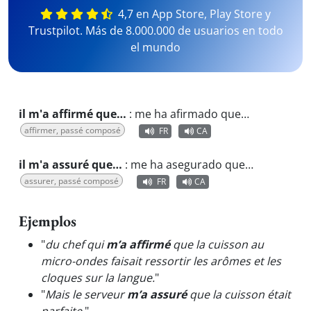
4,7 en App Store, Play Store y
Trustpilot. Más de 8.000.000 de usuarios en todo
el mundo
il m'a affirmé que…
:
me ha afirmado que…
affirmer, passé composé
FR
CA
il m'a assuré que…
:
me ha asegurado que…
assurer, passé composé
FR
CA
Ejemplos
"
du chef qui
m’a affirmé
que la cuisson au
micro-ondes faisait ressortir les arômes et les
cloques sur la langue.
"
"
Mais le serveur
m’a assuré
que la cuisson était