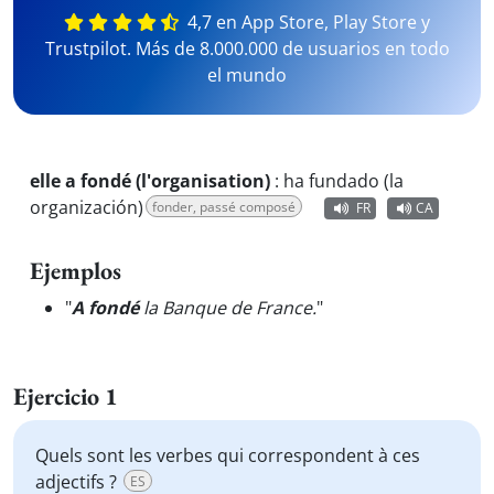
4,7 en App Store, Play Store y
Trustpilot. Más de 8.000.000 de usuarios en todo
el mundo
elle a fondé (l'organisation)
:
ha fundado (la
organización)
fonder, passé composé
FR
CA
Ejemplos
"
A fondé
la Banque de France.
"
Ejercicio 1
Quels sont les verbes qui correspondent à ces
adjectifs ?
ES