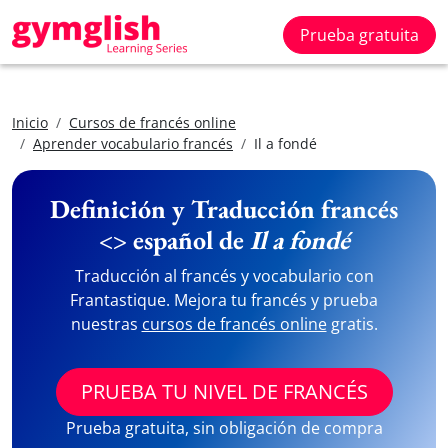
Prueba gratuita
Inicio
Cursos de francés online
Aprender vocabulario francés
Il a fondé
Definición y Traducción francés
<> español de
Il a fondé
Traducción al francés y vocabulario con
Frantastique. Mejora tu francés y prueba
nuestras
cursos de francés online
gratis.
PRUEBA TU NIVEL DE FRANCÉS
Prueba gratuita, sin obligación de compra