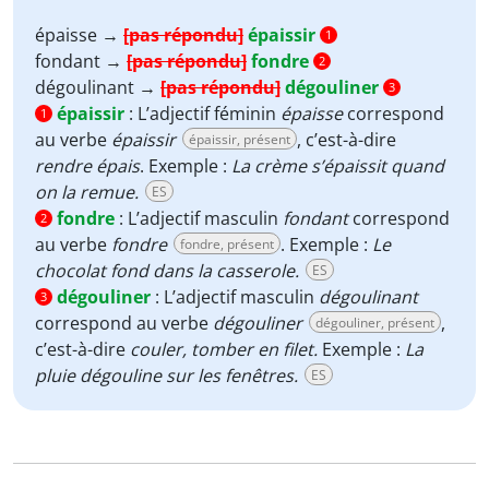
épaisse →
[pas répondu]
épaissir
1
fondant →
[pas répondu]
fondre
2
dégoulinant →
[pas répondu]
dégouliner
3
épaissir
:
L’adjectif féminin
épaisse
correspond
1
au verbe
épaissir
, c’est-à-dire
épaissir, présent
rendre épais
. Exemple :
La crème s’épaissit quand
on la remue.
ES
fondre
:
L’adjectif masculin
fondant
correspond
2
au verbe
fondre
. Exemple :
Le
fondre, présent
chocolat fond dans la casserole.
ES
dégouliner
:
L’adjectif masculin
dégoulinant
3
correspond au verbe
dégouliner
,
dégouliner, présent
c’est-à-dire
couler, tomber en filet.
Exemple :
La
pluie dégouline sur les fenêtres.
ES