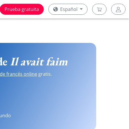
Prueba gratuita
Español
 de
Il avait faim
de francés online
gratis.
mundo