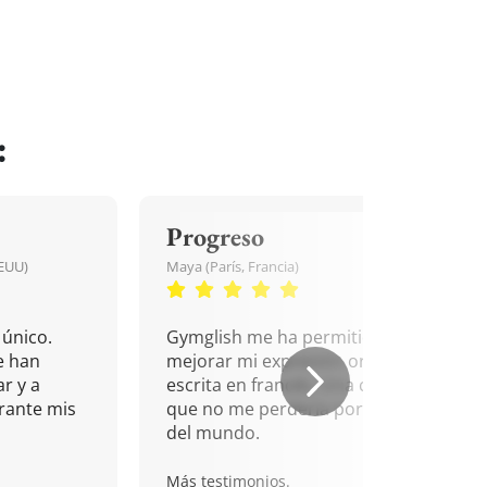
:
Progreso
EEUU)
Maya (París, Francia)
único.
Gymglish me ha permitido
e han
mejorar mi expresión oral y
r y a
escrita en francés. Una cita
rante mis
que no me perdería por nada
del mundo.
Más testimonios.