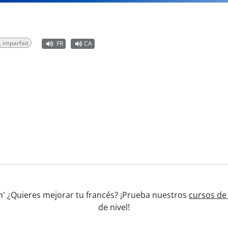
, imparfait
FR
CA
faim' ¿Quieres mejorar tu francés? ¡Prueba nuestros
cursos de
de nivel!