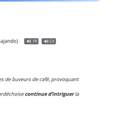
bajando)
FR
CA
es de buveurs de café, provoquant
 ardéchoise
continue d’intriguer
la