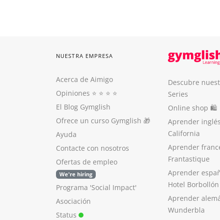
NUESTRA EMPRESA
Acerca de Aimigo
Descubre nuest
Opiniones
⭐️ ⭐️ ⭐️ ⭐️
Series
El Blog Gymglish
Online shop 🛍
Ofrece un curso Gymglish
🎁
Aprender inglé
California
Ayuda
Aprender franc
Contacte con nosotros
Frantastique
Ofertas de empleo
Aprender españ
We're hiring
Hotel Borbollón
Programa 'Social Impact'
Aprender alem
Asociación
Wunderbla
Status