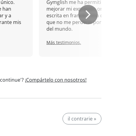
único.
Gymglish me ha permitido
e han
mejorar mi expresión oral y
r y a
escrita en francés. Una cita
rante mis
que no me perdería por nada
del mundo.
Más testimonios.
 continue'?
¡Compártelo con nosotros!
il contrarie »