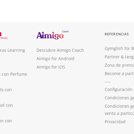
REFERENCIAS
Gymglish for 
ras Learning
Descubre Aimigo Coach
Partner & lan
Aimigo for Android
Zona de prens
Aimigo for iOS
Become a part
s con Perfume
----
Configuración
és con
Condiciones g
ol con
Condiciones g
venta a partic
án con
Privacidad