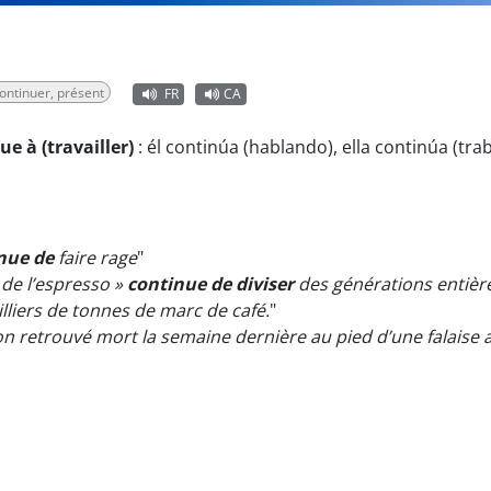
ontinuer, présent
FR
CA
ue à (travailler)
:
él continúa (hablando), ella continúa (tra
inue de
faire rage
"
e de l’espresso »
continue de diviser
des générations entièr
lliers de tonnes de marc de café.
"
on retrouvé mort la semaine dernière au pied d’une falaise