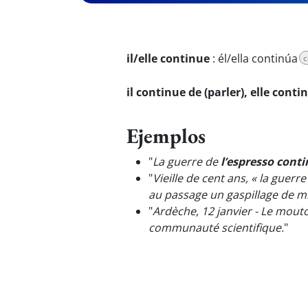
il/elle continue
:
él/ella continúa
c
il continue de (parler), elle contin
Ejemplos
"
La guerre de
l’espresso cont
"
Vieille de cent ans, « la guerr
au passage un gaspillage de mi
"
Ardèche, 12 janvier - Le mout
communauté scientifique.
"